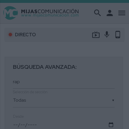
search
person
menu
live_tv
mic
phone_android
DIRECTO
BÚSQUEDA AVANZADA:
Selección de sección
▼
Desde