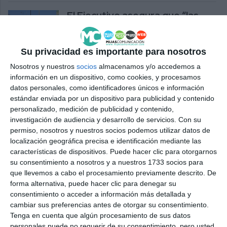
El Ejecutivo asegura que “las
incidencias en paradas de bus
se solucionan bastante rápido”
Su privacidad es importante para nosotros
ACTUALIDAD
Nosotros y nuestros
socios
almacenamos y/o accedemos a
‘The Fury Within Me.
información en un dispositivo, como cookies, y procesamos
Desolation’, a photographic
datos personales, como identificadores únicos e información
journey through the DANA
estándar enviada por un dispositivo para publicidad y contenido
disaster
personalizado, medición de publicidad y contenido,
investigación de audiencia y desarrollo de servicios.
Con su
ACTUALIDAD
permiso, nosotros y nuestros socios podemos utilizar datos de
localización geográfica precisa e identificación mediante las
Los mayores de Mijas mejoran
características de dispositivos. Puede hacer clic para otorgarnos
sus habilidades técnicas a
su consentimiento a nosotros y a nuestros 1733 socios para
través de un taller de
que llevemos a cabo el procesamiento previamente descrito. De
arteterapia
forma alternativa, puede hacer clic para denegar su
consentimiento o acceder a información más detallada y
ACTUALIDAD
cambiar sus preferencias antes de otorgar su consentimiento.
Tenga en cuenta que algún procesamiento de sus datos
Fisioterapia cardiorrespiratoria
personales puede no requerir de su consentimiento, pero usted