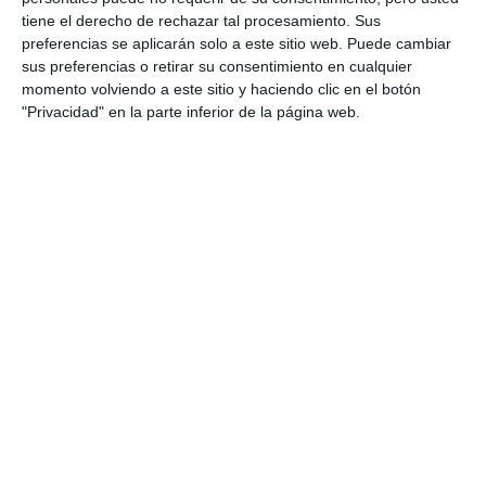
o cómo pequeños hábitos
tiene el derecho de rechazar tal procesamiento. Sus
pueden mejorar nuestra salud
preferencias se aplicarán solo a este sitio web. Puede cambiar
ACTUALIDAD
sus preferencias o retirar su consentimiento en cualquier
momento volviendo a este sitio y haciendo clic en el botón
"Privacidad" en la parte inferior de la página web.
Las Lagunas hosts a workshop
to improve lung health
ACTUALIDAD
Las Lagunas acoge una jornada
para mejorar la salud pulmonar
ACTUALIDAD
Mijas and its artisans to achieve
the European Union’s Protected
Geographical Indication
ACTUALIDAD