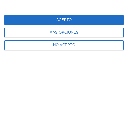
ACEPTO
MÁS OPCIONES
NO ACEPTO
Suscríbete a nuestro boletín
Recibe la actualidad de Mijas en tu correo
electrónico