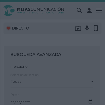
search
person
menu
live_tv
mic
phone_android
DIRECTO
BÚSQUEDA AVANZADA:
Selección de sección
▼
Desde