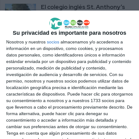
El colegio inglés St. Anthony’s
de Mijas inaugura la Navidad con
su tradicional mercadillo
ACTUALIDAD
Su privacidad es importante para nosotros
Nosotros y nuestros
socios
almacenamos y/o accedemos a
La Protectora de Animales
información en un dispositivo, como cookies, y procesamos
Domésticos de Mijas celebra su
datos personales, como identificadores únicos e información
feria benéfica de otoño
estándar enviada por un dispositivo para publicidad y contenido
ACTUALIDAD
personalizado, medición de publicidad y contenido,
investigación de audiencia y desarrollo de servicios.
Con su
Solidaridad para combatir el
permiso, nosotros y nuestros socios podemos utilizar datos de
abandono canino
localización geográfica precisa e identificación mediante las
características de dispositivos. Puede hacer clic para otorgarnos
ACTUALIDAD
su consentimiento a nosotros y a nuestros 1733 socios para
que llevemos a cabo el procesamiento previamente descrito. De
forma alternativa, puede hacer clic para denegar su
La Protectora de Animales
consentimiento o acceder a información más detallada y
Domésticos montará su
cambiar sus preferencias antes de otorgar su consentimiento.
Mercadillo de Primavera este
Tenga en cuenta que algún procesamiento de sus datos
domingo día 4