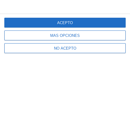
ACEPTO
MÁS OPCIONES
NO ACEPTO
Suscríbete a nuestro boletín
Recibe la actualidad de Mijas en tu correo
electrónico