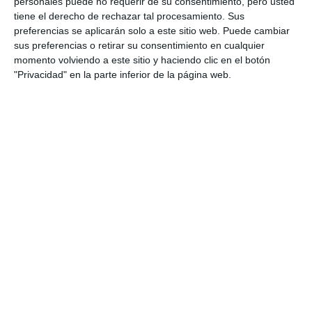
personales puede no requerir de su consentimiento, pero usted
ACTUALIDAD
tiene el derecho de rechazar tal procesamiento. Sus
preferencias se aplicarán solo a este sitio web. Puede cambiar
sus preferencias o retirar su consentimiento en cualquier
La sostenibilidad brilla en el
momento volviendo a este sitio y haciendo clic en el botón
mercadillo solidario del IES
"Privacidad" en la parte inferior de la página web.
Sierra de Mijas
ACTUALIDAD
Zoco Home organiza un
mercadillo solidario para
Cudeca
ACTUALIDAD
Social groups raise funds at the
'Mijas with a caring soul' market
ACTUALIDAD
Los colectivos sociales