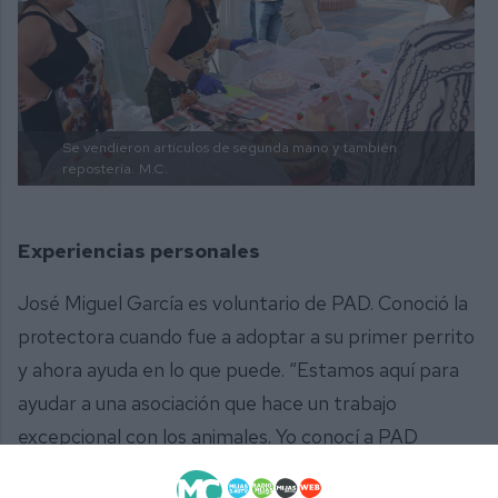
Se vendieron artículos de segunda mano y también
repostería.
M.C.
Experiencias personales
José Miguel García es voluntario de PAD. Conoció la
protectora cuando fue a adoptar a su primer perrito
y ahora ayuda en lo que puede. “Estamos aquí para
ayudar a una asociación que hace un trabajo
excepcional con los animales. Yo conocí a PAD
cuando fui a adoptar a mi primer perro, he sido