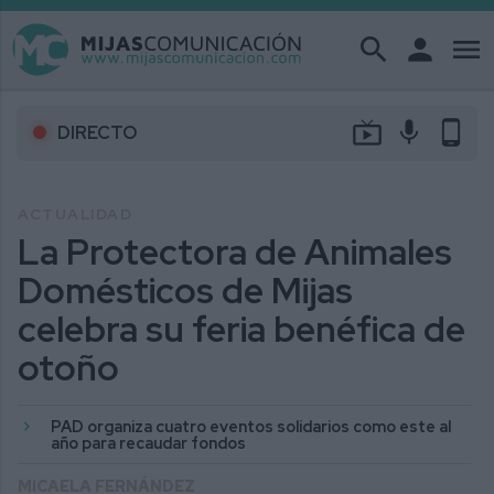
search
person
menu
live_tv
mic
phone_android
DIRECTO
ACTUALIDAD
La Protectora de Animales
Domésticos de Mijas
celebra su feria benéfica de
otoño
PAD organiza cuatro eventos solidarios como este al
año para recaudar fondos
MICAELA FERNÁNDEZ