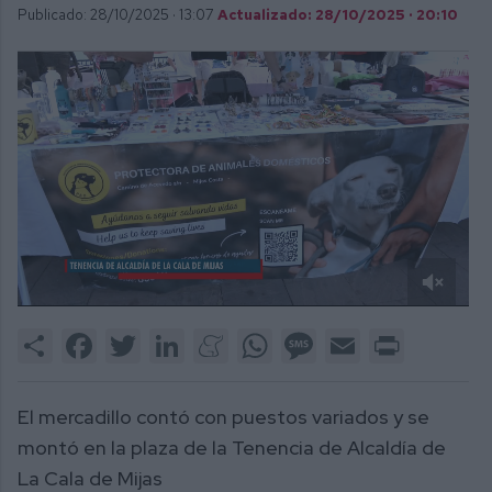
Publicado: 28/10/2025 ·
13:07
Actualizado: 28/10/2025 · 20:10
0
of
Share
Facebook
Twitter
LinkedIn
Meneame
WhatsApp
Message
Email
Print
2
minutes,
43
seconds
El mercadillo contó con puestos variados y se
montó en la plaza de la Tenencia de Alcaldía de
La Cala de Mijas