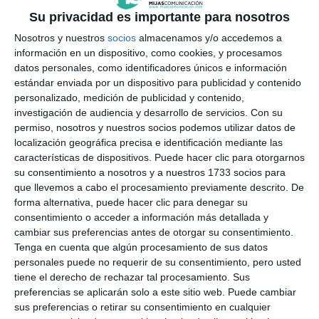
también casa de acogida, que creo que es algo muy
Su privacidad es importante para nosotros
importante también, y además he ido adoptando.
Nosotros y nuestros
socios
almacenamos y/o accedemos a
Para mí PAD hace una labor excelente”, relató.
información en un dispositivo, como cookies, y procesamos
datos personales, como identificadores únicos e información
estándar enviada por un dispositivo para publicidad y contenido
personalizado, medición de publicidad y contenido,
investigación de audiencia y desarrollo de servicios.
Con su
permiso, nosotros y nuestros socios podemos utilizar datos de
localización geográfica precisa e identificación mediante las
características de dispositivos. Puede hacer clic para otorgarnos
su consentimiento a nosotros y a nuestros 1733 socios para
que llevemos a cabo el procesamiento previamente descrito. De
forma alternativa, puede hacer clic para denegar su
consentimiento o acceder a información más detallada y
cambiar sus preferencias antes de otorgar su consentimiento.
Tenga en cuenta que algún procesamiento de sus datos
PAD organiza cuatro eventos solidarios como este al año
personales puede no requerir de su consentimiento, pero usted
para recaudar fondos
M.C.
tiene el derecho de rechazar tal procesamiento. Sus
preferencias se aplicarán solo a este sitio web. Puede cambiar
sus preferencias o retirar su consentimiento en cualquier
También Rosa María Martín es voluntaria de la