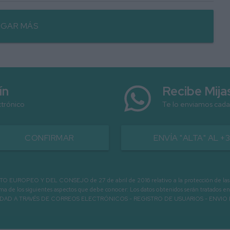
GAR MÁS
ín
Recibe Mij
ctrónico
Te lo enviamos cada
CONFIRMAR
ENVÍA "ALTA" AL +
PEO Y DEL CONSEJO de 27 de abril de 2016 relativo a la protección de las person
informa de los siguientes aspectos que debe conocer: Los datos obtenidos serán tratad
N LA ENTIDAD A TRAVÉS DE CORREOS ELECTRÓNICOS - REGISTRO DE USUARIOS -