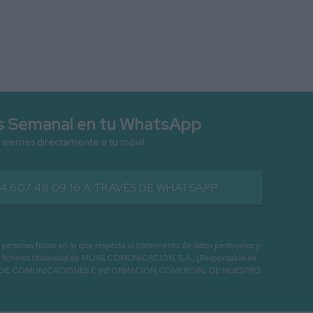
as Semanal en tu WhatsApp
 viernes directamente a tu móvil
34 607 48 09 16 A TRAVÉS DE WHATSAPP
as físicas en lo que respecta al tratamiento de datos personales y
os en ficheros titularidad de MIJAS COMUNICACIÓN, S.A., (Responsable de
 ENVIO DE COMUNICACIONES E INFORMACIÓN COMERCIAL DE NUESTRO