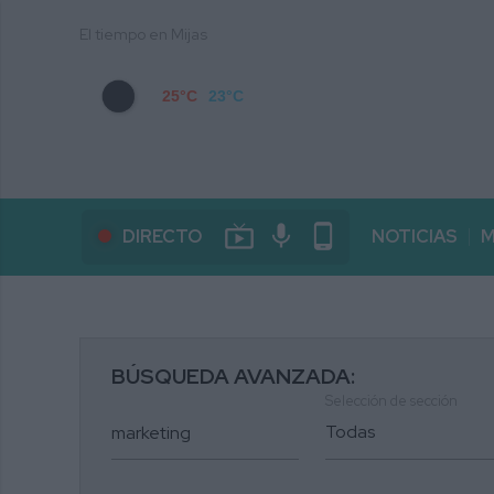
El tiempo en Mijas
25°C
23°C
live_tv
mic
phone_android
DIRECTO
NOTICIAS
M
BÚSQUEDA AVANZADA:
Selección de sección