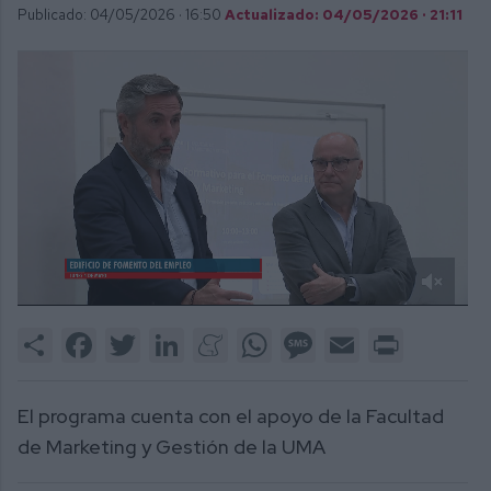
Publicado: 04/05/2026 ·
16:50
Actualizado: 04/05/2026 · 21:11
0
of
Share
Facebook
Twitter
LinkedIn
Meneame
WhatsApp
Message
Email
Print
2
minutes,
13
seconds
El programa cuenta con el apoyo de la Facultad
de Marketing y Gestión de la UMA