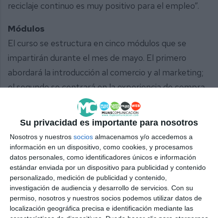
reciclaje continuo es muy positivo para el empleo”.
Módulos
El curso se estructura en cinco módulos que se
impartirán durante el mes de mayo. El primero
abordará la introducción al comercio y al marketing;
el segundo se centrará en la experiencia de compra
y técnicas de venta; el tercero tratará el marketing
digital; el cuarto desarrollará competencias
Su privacidad es importante para nosotros
transversales para el empleo; y el quinto estará
Nosotros y nuestros
socios
almacenamos y/o accedemos a
dedicado a la orientación profesional.
información en un dispositivo, como cookies, y procesamos
datos personales, como identificadores únicos e información
Como complemento, se ofrecerá un plan de
estándar enviada por un dispositivo para publicidad y contenido
mentorización individual de siete horas, que se
personalizado, medición de publicidad y contenido,
desarrollará entre los meses de junio y julio de 2026,
investigación de audiencia y desarrollo de servicios.
Con su
permiso, nosotros y nuestros socios podemos utilizar datos de
con calendario adaptado a la agenda de la
localización geográfica precisa e identificación mediante las