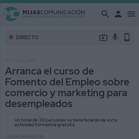
search
person
menu
live_tv
mic
phone_android
DIRECTO
ACTUALIDAD
Arranca el curso de
Fomento del Empleo sobre
comercio y marketing para
desempleados
Un total de 30 personas se beneficiarán de esta
actividad formativa gratuita
CARMEN MARTÍN