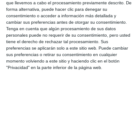
Mijas a los colectivos sociales que gestionan
que llevemos a cabo el procesamiento previamente descrito. De
estos espacios
forma alternativa, puede hacer clic para denegar su
consentimiento o acceder a información más detallada y
ACTUALIDAD
cambiar sus preferencias antes de otorgar su consentimiento.
Tenga en cuenta que algún procesamiento de sus datos
Los usuarios del tuktuk tendrán descuento
personales puede no requerir de su consentimiento, pero usted
en los museos de Mijas Pueblo gracias a un
tiene el derecho de rechazar tal procesamiento. Sus
acuerdo promovido por el Ayuntamiento
preferencias se aplicarán solo a este sitio web. Puede cambiar
sus preferencias o retirar su consentimiento en cualquier
ACTUALIDAD
momento volviendo a este sitio y haciendo clic en el botón
"Privacidad" en la parte inferior de la página web.
Mijas recurrirá el intento del último gobierno
de Zapatero de impedir el descuento del IBI
ACTUALIDAD
Del 4 de febrero al 4 de marzo, periodo para
beneficiarse del 5% de descuento en el pago
de tributos no domiciliados
ACTUALIDAD