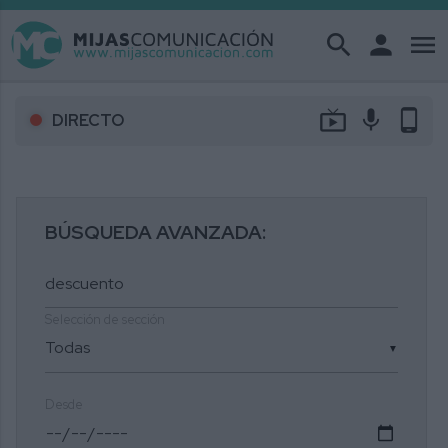
search
person
menu
live_tv
mic
phone_android
DIRECTO
BÚSQUEDA AVANZADA:
Selección de sección
▼
Desde