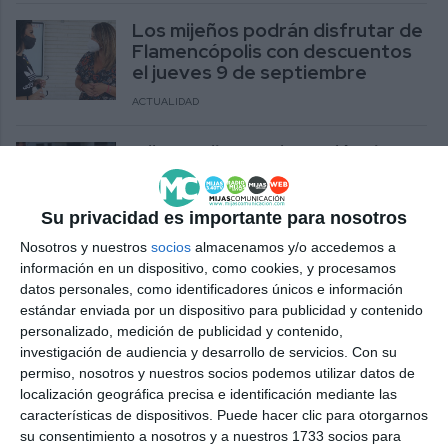
Los mijeños podrán disfrutar de
Flamencópolis con descuentos
el jueves 9 de septiembre
ACTUALIDAD
Mijas recibe una inversión de 12
millones de euros con
descuentos que faciliten una
vivienda a los jóvenes
Su privacidad es importante para nosotros
ACTUALIDAD
Nosotros y nuestros
socios
almacenamos y/o accedemos a
información en un dispositivo, como cookies, y procesamos
datos personales, como identificadores únicos e información
Mijas Pueblo promociona su oferta
estándar enviada por un dispositivo para publicidad y contenido
gastronómica y comercial con un programa
personalizado, medición de publicidad y contenido,
de descuentos los fines de semana
investigación de audiencia y desarrollo de servicios.
Con su
ACTUALIDAD
permiso, nosotros y nuestros socios podemos utilizar datos de
localización geográfica precisa e identificación mediante las
El Ayuntamiento dona los beneficios de un
características de dispositivos. Puede hacer clic para otorgarnos
bono de descuento para los cinco museos de
su consentimiento a nosotros y a nuestros 1733 socios para