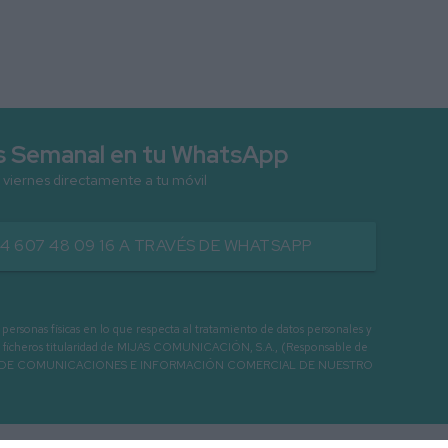
as Semanal en tu WhatsApp
 viernes directamente a tu móvil
34 607 48 09 16 A TRAVÉS DE WHATSAPP
as físicas en lo que respecta al tratamiento de datos personales y
os en ficheros titularidad de MIJAS COMUNICACIÓN, S.A., (Responsable de
 ENVIO DE COMUNICACIONES E INFORMACIÓN COMERCIAL DE NUESTRO