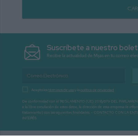
CAR
Suscríbete a nuestro bolet
Recibe la actualidad de Mijas en tu correo ele
Acepto los
términos de uso
y la
política de privacidad
De conformidad con el REGLAMENTO (UE) 2016/679 DEL PARLAMENTO EURO
a la libre circulación de estos datos, la dirección de esta empresa le 
tratamiento) con las siguientes finalidades: - CONTACTO CO
INTERÉS.