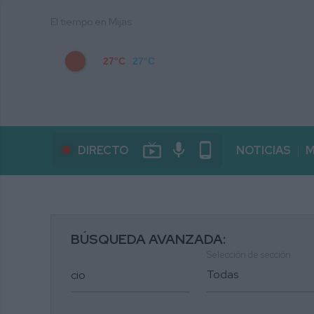
El tiempo en Mijas
27°C
27°C
live_tv
mic
phone_android
DIRECTO
NOTICIAS
M
BÚSQUEDA AVANZADA:
Selección de sección