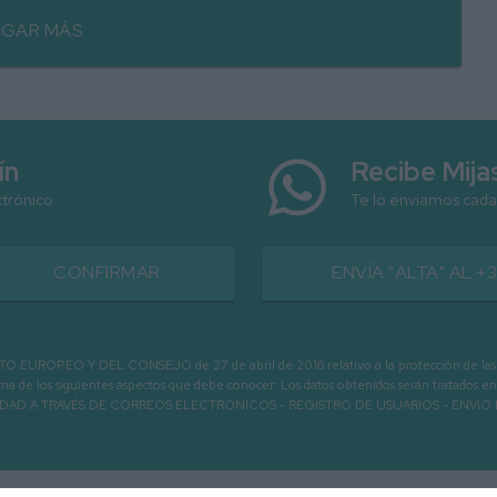
GAR MÁS
ín
Recibe Mij
ctrónico
Te lo enviamos cada
CONFIRMAR
ENVÍA "ALTA" AL +
PEO Y DEL CONSEJO de 27 de abril de 2016 relativo a la protección de las person
informa de los siguientes aspectos que debe conocer: Los datos obtenidos serán tratad
N LA ENTIDAD A TRAVÉS DE CORREOS ELECTRÓNICOS - REGISTRO DE USUARIOS -