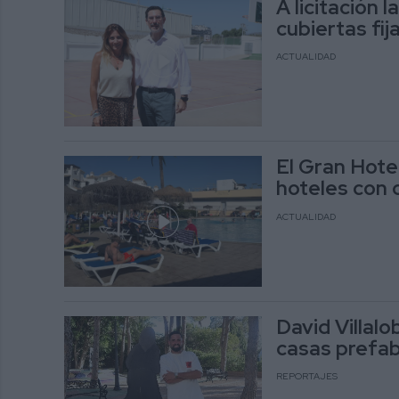
A licitación 
cubiertas fij
ACTUALIDAD
El Gran Hotel
hoteles con 
ACTUALIDAD
David Villal
casas prefa
REPORTAJES