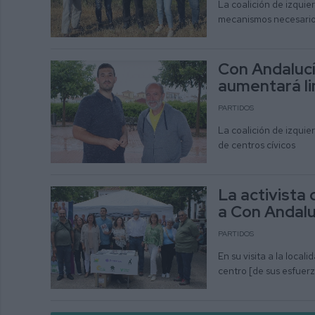
La coalición de izqui
mecanismos necesarios
Con Andalucí
aumentará li
PARTIDOS
La coalición de izquie
de centros cívicos
La activista 
a Con Andalu
PARTIDOS
En su visita a la local
centro [de sus esfuerz