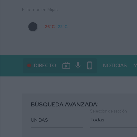
El tiempo en Mijas
26°C
22°C
live_tv
mic
phone_android
DIRECTO
NOTICIAS
M
BÚSQUEDA AVANZADA:
Selección de sección