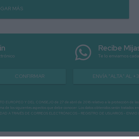
GAR MÁS
ín
Recibe Mij
ctrónico
Te lo enviamos cada
CONFIRMAR
ENVÍA "ALTA" AL +
PEO Y DEL CONSEJO de 27 de abril de 2016 relativo a la protección de las person
informa de los siguientes aspectos que debe conocer: Los datos obtenidos serán tratad
N LA ENTIDAD A TRAVÉS DE CORREOS ELECTRÓNICOS - REGISTRO DE USUARIOS -