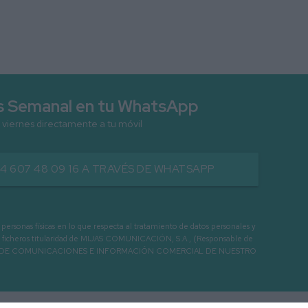
as Semanal en tu WhatsApp
 viernes directamente a tu móvil
34 607 48 09 16 A TRAVÉS DE WHATSAPP
as físicas en lo que respecta al tratamiento de datos personales y
os en ficheros titularidad de MIJAS COMUNICACIÓN, S.A., (Responsable de
 ENVIO DE COMUNICACIONES E INFORMACIÓN COMERCIAL DE NUESTRO