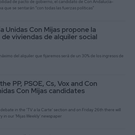
bilidad de pacto de gobierno, el candidato de Con Andalucía-
a que se sentarán “con todas las fuerzas políticas”
a Unidas Con Mijas propone la
de viviendas de alquiler social
máximo del alquiler que fijaremos será de un 30% de los ingresos de
the PP, PSOE, Cs, Vox and Con
idas Con Mijas candidates
debate in the 'TV a la Carte' section and on Friday 26th there will
 in our 'Mijas Weekly' newspaper