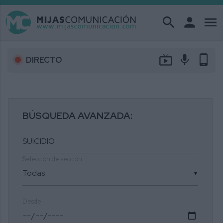
search
person
menu
live_tv
mic
phone_android
DIRECTO
BÚSQUEDA AVANZADA:
Selección de sección
▼
Desde