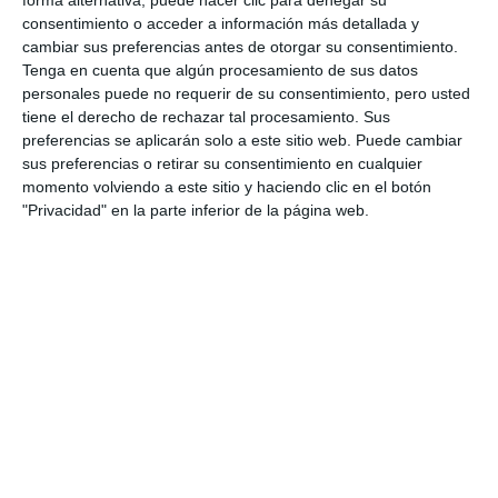
sociedad
consentimiento o acceder a información más detallada y
ACTUALIDAD
cambiar sus preferencias antes de otorgar su consentimiento.
Tenga en cuenta que algún procesamiento de sus datos
personales puede no requerir de su consentimiento, pero usted
Mijas and Afesol invite citizens
tiene el derecho de rechazar tal procesamiento. Sus
to join the Suicide Prevention
preferencias se aplicarán solo a este sitio web. Puede cambiar
Walk
sus preferencias o retirar su consentimiento en cualquier
ACTUALIDAD
momento volviendo a este sitio y haciendo clic en el botón
"Privacidad" en la parte inferior de la página web.
Mijas y Afesol nos invitan a
participar en la Caminata de la
Prevención del Suicidio
ACTUALIDAD
Afesol y Kripties Fundación se
unen en el Día Mundial de la
Prevención del Suicidio
ACTUALIDAD