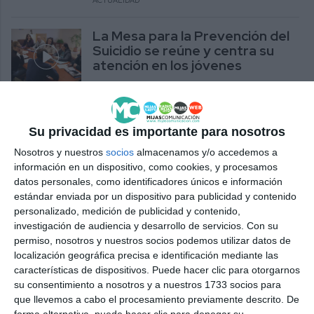
ACTUALIDAD
La Mesa para la Prevención del
Suicidio se reúne y centra su
atención en los jóvenes
ACTUALIDAD
El Ayuntamiento celebra una
Su privacidad es importante para nosotros
nueva reunión de la Mesa para la
Prevención del Suicidio
Nosotros y nuestros
socios
almacenamos y/o accedemos a
información en un dispositivo, como cookies, y procesamos
ACTUALIDAD
datos personales, como identificadores únicos e información
estándar enviada por un dispositivo para publicidad y contenido
Taking steps to raise awareness
personalizado, medición de publicidad y contenido,
and prevent the scourge of
investigación de audiencia y desarrollo de servicios.
Con su
suicide in society
permiso, nosotros y nuestros socios podemos utilizar datos de
localización geográfica precisa e identificación mediante las
ACTUALIDAD
características de dispositivos. Puede hacer clic para otorgarnos
su consentimiento a nosotros y a nuestros 1733 socios para
Sumando pasos para visibilizar y
que llevemos a cabo el procesamiento previamente descrito. De
prevenir la lacra del suicidio en la
forma alternativa, puede hacer clic para denegar su