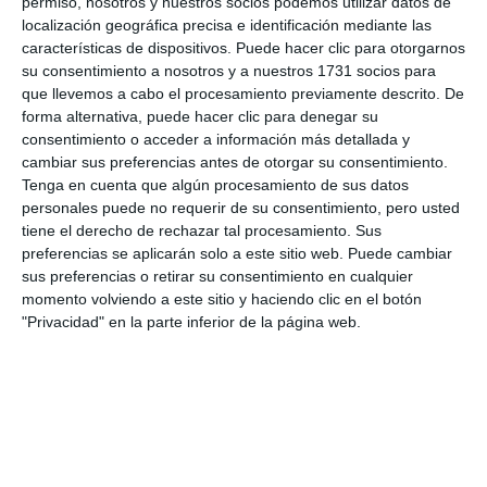
permiso, nosotros y nuestros socios podemos utilizar datos de
localización geográfica precisa e identificación mediante las
Mijas dona más de 1.000 kilos de
características de dispositivos. Puede hacer clic para otorgarnos
pienso a las protectoras de
su consentimiento a nosotros y a nuestros 1731 socios para
animales del municipio
que llevemos a cabo el procesamiento previamente descrito. De
ACTUALIDAD
forma alternativa, puede hacer clic para denegar su
consentimiento o acceder a información más detallada y
Podemos - Alternativa Mijeña
cambiar sus preferencias antes de otorgar su consentimiento.
muestra su apoyo a las
Tenga en cuenta que algún procesamiento de sus datos
protectoras de animales
personales puede no requerir de su consentimiento, pero usted
afectadas por el temporal
tiene el derecho de rechazar tal procesamiento. Sus
Filomena
preferencias se aplicarán solo a este sitio web. Puede cambiar
sus preferencias o retirar su consentimiento en cualquier
ACTUALIDAD
momento volviendo a este sitio y haciendo clic en el botón
"Privacidad" en la parte inferior de la página web.
El PSOE incluirá en su programa
electoral propuestas
consensuadas con las
protectoras de animales,
cuidadores y propietarios de
mascotas