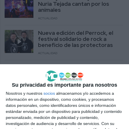
Nuria Tejada cantan por los
animales
ACTUALIDAD
Nueva edición del Perrock, el
festival solidario de rock a
beneficio de las protectoras
ACTUALIDAD
El Juncal dona los fondos
recaudados en la fiesta de rock
a PAD y Aristochat
Su privacidad es importante para nosotros
ACTUALIDAD
Nosotros y nuestros
socios
almacenamos y/o accedemos a
información en un dispositivo, como cookies, y procesamos
Unidas Podemos por Mijas
datos personales, como identificadores únicos e información
reclama más recursos para las
estándar enviada por un dispositivo para publicidad y contenido
protectoras de animales
personalizado, medición de publicidad y contenido,
INICIATIVA DEL PUEBLO ANDALUZ
investigación de audiencia y desarrollo de servicios.
Con su