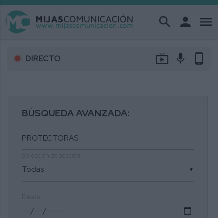
search
person
menu
live_tv
mic
phone_android
DIRECTO
BÚSQUEDA AVANZADA:
Selección de sección
▼
Desde