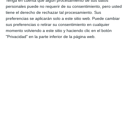
Tenga en cuenta que algún procesamiento de sus datos
La AMPA del IES La Cala
personales puede no requerir de su consentimiento, pero usted
lamenta el retraso de las
tiene el derecho de rechazar tal procesamiento. Sus
prefabricadas para los alumnos
preferencias se aplicarán solo a este sitio web. Puede cambiar
de la ESO
sus preferencias o retirar su consentimiento en cualquier
ACTUALIDAD
momento volviendo a este sitio y haciendo clic en el botón
"Privacidad" en la parte inferior de la página web.
Comienza la retirada de las
aulas prefabricadas del antiguo
CEIP Indira Gandhi
ACTUALIDAD
Educación recupera para el
Tamixa el espacio de las
antiguas aulas prefabricadas
ACTUALIDAD
Las lluvias provocan goteras en las aulas
prefabricadas mientras que la Junta sigue
sin decidir la construcción del nuevo colegio