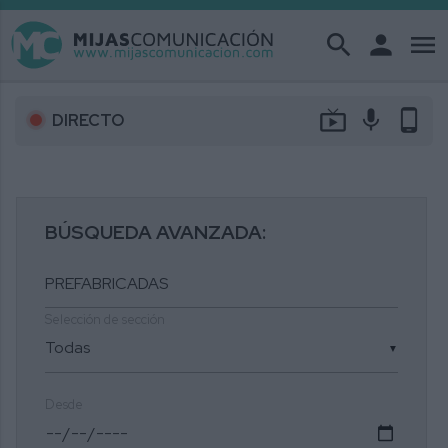
search
person
menu
live_tv
mic
phone_android
DIRECTO
BÚSQUEDA AVANZADA:
Selección de sección
▼
Desde