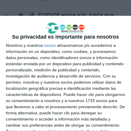
PSOE
El PSOE exige a la Junta que
retome en Mijas el plan de
eliminación de aulas
prefabricadas
Su privacidad es importante para nosotros
PARTIDOS
Nosotros y nuestros
socios
almacenamos y/o accedemos a
información en un dispositivo, como cookies, y procesamos
Cs acusa a la Junta de
datos personales, como identificadores únicos e información
"condenar" a 445 alumnos de
estándar enviada por un dispositivo para publicidad y contenido
Las Lagunas a estudiar en
personalizado, medición de publicidad y contenido,
prefabricadas
investigación de audiencia y desarrollo de servicios.
Con su
permiso, nosotros y nuestros socios podemos utilizar datos de
PARTIDOS
localización geográfica precisa e identificación mediante las
características de dispositivos. Puede hacer clic para otorgarnos
Esperanza Jiménez lamenta que
su consentimiento a nosotros y a nuestros 1733 socios para
las aulas prefabricadas del IES
que llevemos a cabo el procesamiento previamente descrito. De
La Cala no estén instaladas
forma alternativa, puede hacer clic para denegar su
consentimiento o acceder a información más detallada y
PARTIDOS
cambiar sus preferencias antes de otorgar su consentimiento.