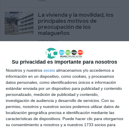
PSOE
La vivienda y la movilidad, los
principales motivos de
preocupación de los
malagueños
ACTUALIDAD
Las Nuevas Generaciones del
PP critican la política fiscal y de
Su privacidad es importante para nosotros
movilidad del Gobierno
Nosotros y nuestros
socios
almacenamos y/o accedemos a
información en un dispositivo, como cookies, y procesamos
PP
datos personales, como identificadores únicos e información
estándar enviada por un dispositivo para publicidad y contenido
Mijas activa un dispositivo para
personalizado, medición de publicidad y contenido,
reforzar seguridad, limpieza y
investigación de audiencia y desarrollo de servicios.
Con su
movilidad en Semana Santa
permiso, nosotros y nuestros socios podemos utilizar datos de
ACTUALIDAD
localización geográfica precisa e identificación mediante las
características de dispositivos. Puede hacer clic para otorgarnos
El PP se suma a Mata en la
su consentimiento a nosotros y a nuestros 1733 socios para