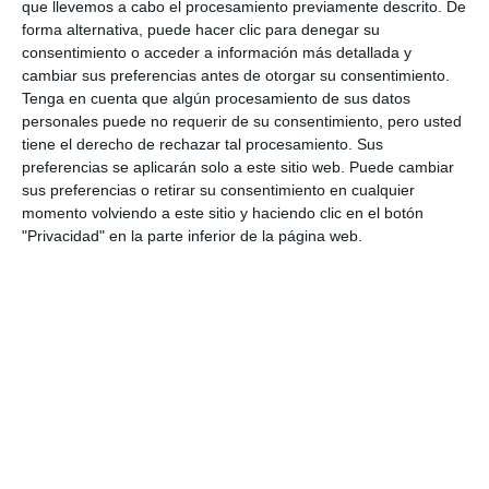
exigencia al Gobierno para que
que llevemos a cabo el procesamiento previamente descrito. De
actúe ya en el arreglo de la A7
forma alternativa, puede hacer clic para denegar su
consentimiento o acceder a información más detallada y
PP
cambiar sus preferencias antes de otorgar su consentimiento.
Tenga en cuenta que algún procesamiento de sus datos
Respira, muévete y mejora: el
personales puede no requerir de su consentimiento, pero usted
yoga en silla transforma la vida
tiene el derecho de rechazar tal procesamiento. Sus
de los alumnos de la UP
preferencias se aplicarán solo a este sitio web. Puede cambiar
sus preferencias o retirar su consentimiento en cualquier
REPORTAJES
momento volviendo a este sitio y haciendo clic en el botón
"Privacidad" en la parte inferior de la página web.
El PP exige la dimisión del
subdelegado por no solventar
problemas como el de la
movilidad
PP
Ana Mata lays out to the
Government in Madrid
“essential works” to Improve
Mobility