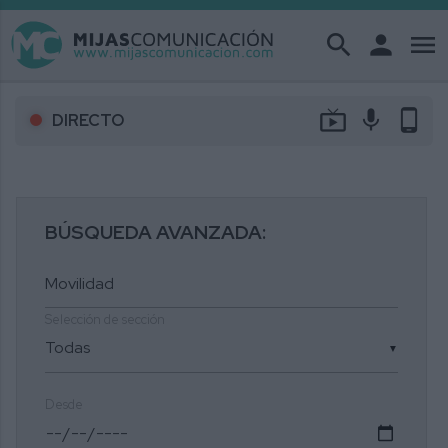
search
person
menu
live_tv
mic
phone_android
DIRECTO
BÚSQUEDA AVANZADA:
Selección de sección
▼
Desde