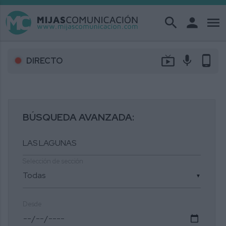
search
person
menu
live_tv
mic
phone_android
DIRECTO
BÚSQUEDA AVANZADA:
Selección de sección
▼
Desde