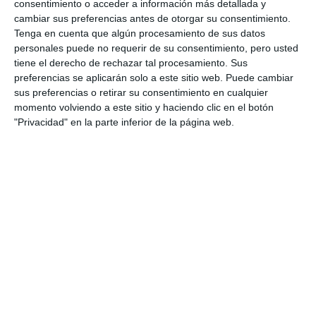
consentimiento o acceder a información más detallada y
PSOE
cambiar sus preferencias antes de otorgar su consentimiento.
Tenga en cuenta que algún procesamiento de sus datos
El Sindicato Médico exige un
personales puede no requerir de su consentimiento, pero usted
plan de refuerzo de las
tiene el derecho de rechazar tal procesamiento. Sus
Urgencias de Las Lagunas
preferencias se aplicarán solo a este sitio web. Puede cambiar
sus preferencias o retirar su consentimiento en cualquier
ACTUALIDAD
momento volviendo a este sitio y haciendo clic en el botón
"Privacidad" en la parte inferior de la página web.
Los vecinos de la asociación
Tamisa celebran su cena anual
de socios
ACTUALIDAD
El aparcamiento de Los Santos
entrará en servicio en
septiembre
ACTUALIDAD
El PSOE pide soluciones ante la
falta de aire acondicionado del