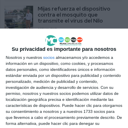
Mijas refuerza el dispositivo
contra el mosquito que
transmite el virus del Nilo
ACTUALIDAD
La última aventura de Superman
llega a Las Lagunas
Su privacidad es importante para nosotros
Nosotros y nuestros
socios
almacenamos y/o accedemos a
ACTUALIDAD
información en un dispositivo, como cookies, y procesamos
datos personales, como identificadores únicos e información
Leones Guaranís se proclama
estándar enviada por un dispositivo para publicidad y contenido
campeón del torneo de fútbol 7
personalizado, medición de publicidad y contenido,
de Las Lagunas
investigación de audiencia y desarrollo de servicios.
Con su
permiso, nosotros y nuestros socios podemos utilizar datos de
DEPORTES
localización geográfica precisa e identificación mediante las
características de dispositivos. Puede hacer clic para otorgarnos
El PSOE lamenta que “ningún
su consentimiento a nosotros y a nuestros 1733 socios para
médico” quiera trabajar en las
que llevemos a cabo el procesamiento previamente descrito. De
Urgencias de Las Lagunas
forma alternativa, puede hacer clic para denegar su