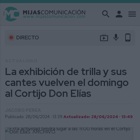
search
person
menu
live_tv
mic
phone_android
DIRECTO
ACTUALIDAD
La exhibición de trilla y sus
cantes vuelven el domingo
al Cortijo Don Elías
JACOBO PEREA
Publicado: 28/06/2024 ·
13:39
Actualizado: 28/06/2024 · 13:49