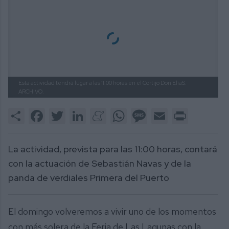
Esta actividad tendrá lugar a las 11:00 horas en el Cortijo Don ElíaS.
ARCHIVO.
Share
Facebook
Twitter
LinkedIn
Meneame
WhatsApp
Message
Email
Print
La actividad, prevista para las 11:00 horas, contará
con la actuación de Sebastián Navas y de la
panda de verdiales Primera del Puerto
El domingo volveremos a vivir uno de los momentos
con más solera de la Feria de Las Lagunas con la