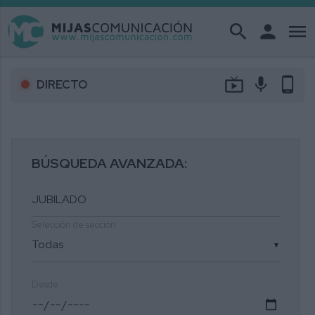
search
person
menu
live_tv
mic
phone_android
DIRECTO
BÚSQUEDA AVANZADA:
Selección de sección
▼
Desde