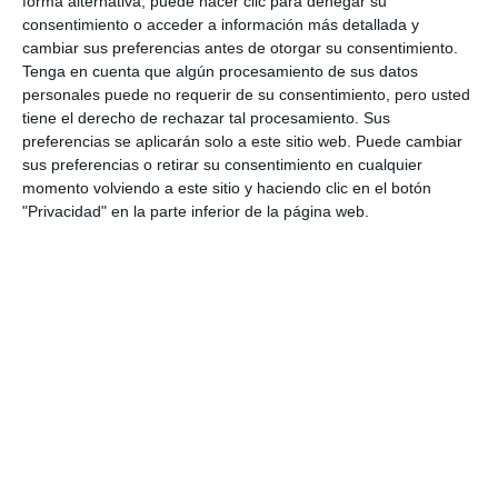
forma alternativa, puede hacer clic para denegar su
ACTUALIDAD
consentimiento o acceder a información más detallada y
cambiar sus preferencias antes de otorgar su consentimiento.
Tenga en cuenta que algún procesamiento de sus datos
La Asociación de Jubilados
personales puede no requerir de su consentimiento, pero usted
Virgen de la Peña celebra su
tiene el derecho de rechazar tal procesamiento. Sus
asamblea anual con una
preferencias se aplicarán solo a este sitio web. Puede cambiar
merienda
sus preferencias o retirar su consentimiento en cualquier
ACTUALIDAD
momento volviendo a este sitio y haciendo clic en el botón
"Privacidad" en la parte inferior de la página web.
Jubilados del núcleo lagunero
conocen los entresijos del
pasado de Mijas
ACTUALIDAD
Los jubilados del tercer turno
del Viaje de Mayores disfrutan
del penúltimo día en Huelva
ACTUALIDAD