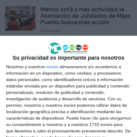
Menos sofá y más actividad: la
Asociación de Jubilados de Mijas
Pueblo busca más acción
ACTUALIDAD
Jubilados de Mijas vuelven a
reivindicar una residencia
Su privacidad es importante para nosotros
pública de mayores en el
municipio
Nosotros y nuestros
socios
almacenamos y/o accedemos a
información en un dispositivo, como cookies, y procesamos
ACTUALIDAD
datos personales, como identificadores únicos e información
estándar enviada por un dispositivo para publicidad y contenido
La UP de Mijas imparte inglés
personalizado, medición de publicidad y contenido,
para mayores en Las Lagunas
investigación de audiencia y desarrollo de servicios.
Con su
permiso, nosotros y nuestros socios podemos utilizar datos de
ACTUALIDAD
localización geográfica precisa e identificación mediante las
características de dispositivos. Puede hacer clic para otorgarnos
250 jóvenes y jubilados de Mijas
su consentimiento a nosotros y a nuestros 1733 socios para
disfrutan del carnaval en Cádiz
que llevemos a cabo el procesamiento previamente descrito. De