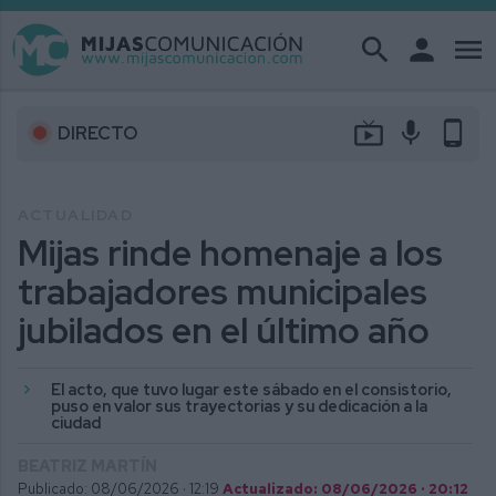
search
person
menu
live_tv
mic
phone_android
DIRECTO
ACTUALIDAD
Mijas rinde homenaje a los
trabajadores municipales
jubilados en el último año
El acto, que tuvo lugar este sábado en el consistorio,
puso en valor sus trayectorias y su dedicación a la
ciudad
BEATRIZ MARTÍN
Publicado: 08/06/2026 ·
12:19
Actualizado: 08/06/2026 · 20:12