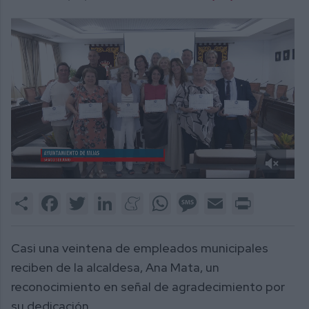
0
of
Share
Facebook
Twitter
LinkedIn
Meneame
WhatsApp
Message
Email
Print
2
minutes,
16
seconds
Casi una veintena de empleados municipales
reciben de la alcaldesa, Ana Mata, un
reconocimiento en señal de agradecimiento por
su dedicación