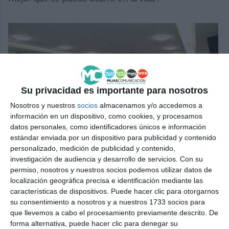
Su privacidad es importante para nosotros
Nosotros y nuestros
socios
almacenamos y/o accedemos a
información en un dispositivo, como cookies, y procesamos
datos personales, como identificadores únicos e información
estándar enviada por un dispositivo para publicidad y contenido
El acto tuvo lugar el pasado sábado en el Consistorio.
MIJAS
personalizado, medición de publicidad y contenido,
COMUNICACIÓN
investigación de audiencia y desarrollo de servicios.
Con su
permiso, nosotros y nuestros socios podemos utilizar datos de
localización geográfica precisa e identificación mediante las
Nueva etapa
características de dispositivos. Puede hacer clic para otorgarnos
su consentimiento a nosotros y a nuestros 1733 socios para
que llevemos a cabo el procesamiento previamente descrito. De
La alcaldesa no quiso solo reconocer la trayectoria
forma alternativa, puede hacer clic para denegar su