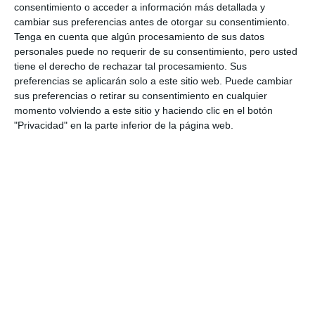
profesional, sino también “la excelente calidad
consentimiento o acceder a información más detallada y
cambiar sus preferencias antes de otorgar su consentimiento.
humana” de todos los trabajadores. “La jubilación no
Tenga en cuenta que algún procesamiento de sus datos
debe entenderse como un final, sino como el
personales puede no requerir de su consentimiento, pero usted
comienzo de una nueva etapa llena de
tiene el derecho de rechazar tal procesamiento. Sus
preferencias se aplicarán solo a este sitio web. Puede cambiar
oportunidades. Es tiempo de disfrutar de la familia,
sus preferencias o retirar su consentimiento en cualquier
de los amigos, de los proyectos personales que
momento volviendo a este sitio y haciendo clic en el botón
"Privacidad" en la parte inferior de la página web.
quizá quedaron aplazados, de los viajes soñados y de
esos pequeños placeres para los que antes faltaba
tiempo”, afirmó la regidora.
Para concluir el acto, a cada uno de los asistentes se
les hizo entrega de una placa conmemorativa hecha
por el artista local José Ángulo, un símbolo, como
explicó Mata, del “inmenso cariño que les tiene la
ciudad”.