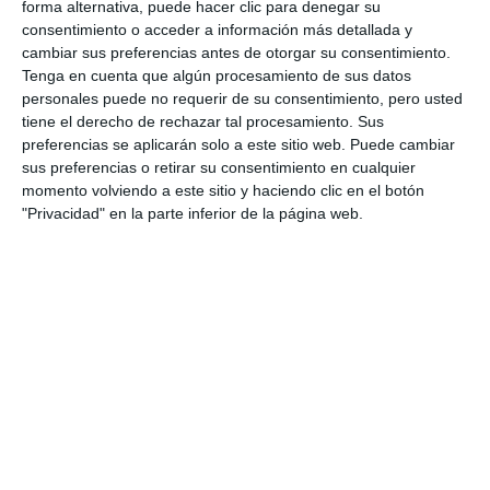
El CPM Costa del Sol clausura su
forma alternativa, puede hacer clic para denegar su
Semana de Internacionalización
consentimiento o acceder a información más detallada y
en el Manuel España
cambiar sus preferencias antes de otorgar su consentimiento.
Tenga en cuenta que algún procesamiento de sus datos
ACTUALIDAD
personales puede no requerir de su consentimiento, pero usted
tiene el derecho de rechazar tal procesamiento. Sus
Mijas inaugura este jueves la
preferencias se aplicarán solo a este sitio web. Puede cambiar
Feria del Libro coincidiendo con
sus preferencias o retirar su consentimiento en cualquier
su día internacional
momento volviendo a este sitio y haciendo clic en el botón
"Privacidad" en la parte inferior de la página web.
ACTUALIDAD
Soroptimist Internacional nos
invita a visitar la exposición ‘La
furia en mí. Desolación’
ACTUALIDAD
200 jugadores en el primer
Torneo Internacional de Fútbol
Mijas Cup
DEPORTES