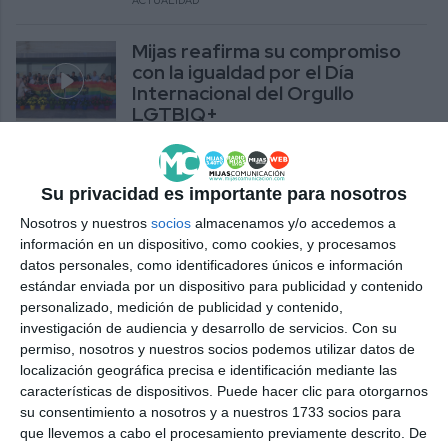
ACTUALIDAD
Mijas reafirma su compromiso
con la igualdad por el Día
Internacional del Orgullo
LGTBIQ+
ACTUALIDAD
El programa Mijas Reforesta
Su privacidad es importante para nosotros
consigue el primer Premio
Nosotros y nuestros
socios
almacenamos y/o accedemos a
Internacional Bandera Azul
información en un dispositivo, como cookies, y procesamos
2026
datos personales, como identificadores únicos e información
estándar enviada por un dispositivo para publicidad y contenido
ACTUALIDAD
personalizado, medición de publicidad y contenido,
investigación de audiencia y desarrollo de servicios.
Con su
La Cala de Mijas acoge el II
permiso, nosotros y nuestros socios podemos utilizar datos de
Festival Somos Uno con
localización geográfica precisa e identificación mediante las
participación internacional
características de dispositivos. Puede hacer clic para otorgarnos
ACTUALIDAD
su consentimiento a nosotros y a nuestros 1733 socios para
que llevemos a cabo el procesamiento previamente descrito. De