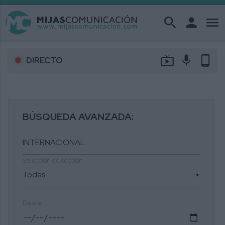
search
person
menu
live_tv
mic
phone_android
DIRECTO
BÚSQUEDA AVANZADA:
Selección de sección
▼
Desde