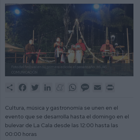
Foto del festival en su primera edición el pasado año.
MIJAS
COMUNICACIÓN
Share
Facebook
Twitter
LinkedIn
Meneame
WhatsApp
Message
Email
Print
Cultura, música y gastronomía se unen en el
evento que se desarrolla hasta el domingo en el
bulevar de La Cala desde las 12:00 hasta las
00:00 horas