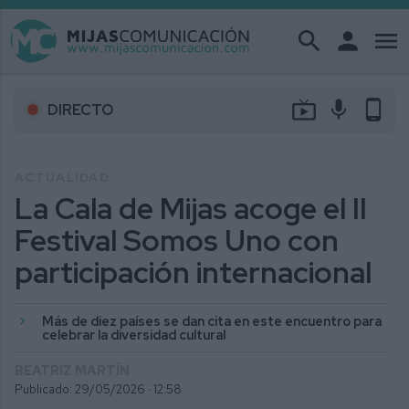
search
person
menu
live_tv
mic
phone_android
DIRECTO
ACTUALIDAD
La Cala de Mijas acoge el II
Festival Somos Uno con
participación internacional
Más de diez países se dan cita en este encuentro para
celebrar la diversidad cultural
BEATRIZ MARTÍN
Publicado: 29/05/2026 ·
12:58