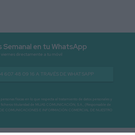
as Semanal en tu WhatsApp
 viernes directamente a tu móvil
34 607 48 09 16 A TRAVÉS DE WHATSAPP
as físicas en lo que respecta al tratamiento de datos personales y
os en ficheros titularidad de MIJAS COMUNICACIÓN, S.A., (Responsable de
 ENVIO DE COMUNICACIONES E INFORMACIÓN COMERCIAL DE NUESTRO