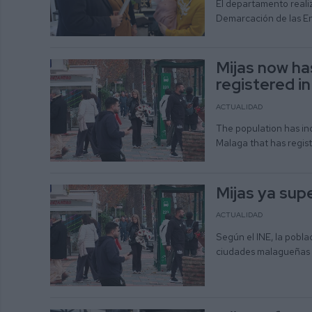
El departamento reali
Demarcación de las En
Mijas now ha
registered i
ACTUALIDAD
The population has inc
Malaga that has regis
Mijas ya sup
ACTUALIDAD
Según el INE, la pobl
ciudades malagueñas 