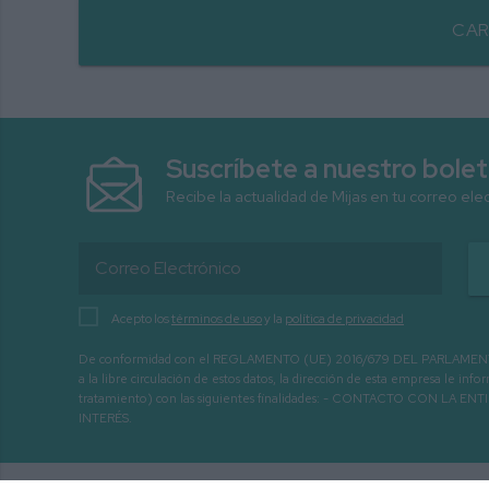
CAR
Suscríbete a nuestro bolet
Recibe la actualidad de Mijas en tu correo ele
Acepto los
términos de uso
y la
política de privacidad
De conformidad con el REGLAMENTO (UE) 2016/679 DEL PARLAMENTO EURO
a la libre circulación de estos datos, la dirección de esta empresa le 
tratamiento) con las siguientes finalidades: - CONTACTO CO
INTERÉS.