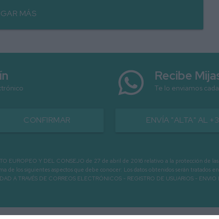
GAR MÁS
ín
Recibe Mij
ctrónico
Te lo enviamos cada
CONFIRMAR
ENVÍA "ALTA" AL +
PEO Y DEL CONSEJO de 27 de abril de 2016 relativo a la protección de las person
informa de los siguientes aspectos que debe conocer: Los datos obtenidos serán tratad
N LA ENTIDAD A TRAVÉS DE CORREOS ELECTRÓNICOS - REGISTRO DE USUARIOS -