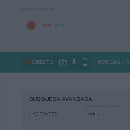
El tiempo en Mijas
27°C
24°C
live_tv
mic
phone_android
DIRECTO
NOTICIAS
M
BÚSQUEDA AVANZADA:
Selección de sección