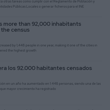
za otras tareas como cumplir con el Reglamento de Población y
tidades Públicas Locales o generar ficheros para el INE
s more than 92,000 inhabitants
n the census
reased by 1,448 people in one year, making it one of the cities in
tered the highest growth
era los 92.000 habitantes censados
ación en un año ha aumentado en 1.448 personas, siendo una de las
que mayor crecimiento ha registrado