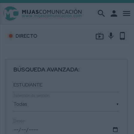
search
person
menu
live_tv
mic
phone_android
DIRECTO
BÚSQUEDA AVANZADA:
Selección de sección
▼
Desde