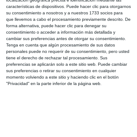
localización geográfica precisa e identificación mediante las
una vez… en Mijas’
características de dispositivos. Puede hacer clic para otorgarnos
CULTURA
su consentimiento a nosotros y a nuestros 1733 socios para
que llevemos a cabo el procesamiento previamente descrito. De
forma alternativa, puede hacer clic para denegar su
Las firmas de Hitler, Churchill o
consentimiento o acceder a información más detallada y
Roosevelt a examen con
cambiar sus preferencias antes de otorgar su consentimiento.
estudiantes mijeños de testigos
Tenga en cuenta que algún procesamiento de sus datos
ACTUALIDAD
personales puede no requerir de su consentimiento, pero usted
tiene el derecho de rechazar tal procesamiento. Sus
A group of French children take
preferencias se aplicarán solo a este sitio web. Puede cambiar
part in an educational exchange
sus preferencias o retirar su consentimiento en cualquier
programme in Mijas
momento volviendo a este sitio y haciendo clic en el botón
"Privacidad" en la parte inferior de la página web.
ACTUALIDAD
Un grupo de niños franceses
participa en un programa de
intercambio educativo en Mijas
ACTUALIDAD