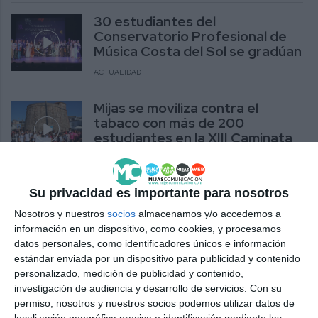
30 estudiantes del
Conservatorio Profesional de
Música Costa del Sol se gradúan
ACTUALIDAD
Mijas se moviliza contra el
tabaco con más de 200
estudiantes en la XIII Caminata
Sin Humo
ACTUALIDAD
Su privacidad es importante para nosotros
Mijas conmemorará el Día contra
Nosotros y nuestros
socios
almacenamos y/o accedemos a
el Tabaco con dos caminatas
información en un dispositivo, como cookies, y procesamos
para estudiantes
datos personales, como identificadores únicos e información
estándar enviada por un dispositivo para publicidad y contenido
ACTUALIDAD
personalizado, medición de publicidad y contenido,
investigación de audiencia y desarrollo de servicios.
Con su
Cerca de 300 estudiantes
permiso, nosotros y nuestros socios podemos utilizar datos de
participan en el certamen ‘Érase