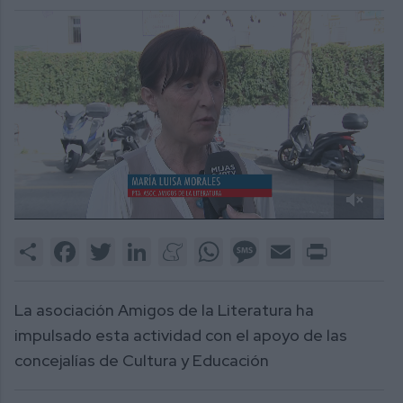
0
of
Share
Facebook
Twitter
LinkedIn
Meneame
WhatsApp
Message
Email
Print
1
minute,
23
seconds
La asociación Amigos de la Literatura ha
impulsado esta actividad con el apoyo de las
concejalías de Cultura y Educación