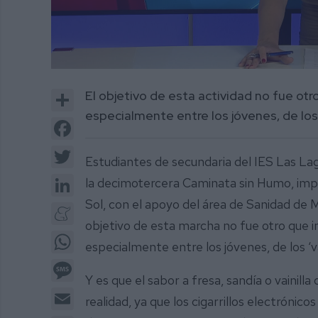
0
of
Share
El objetivo de esta actividad no fue otro 
3
minutes,
especialmente entre los jóvenes, de los
15
Facebook
seconds
Volume
0%
Twitter
Estudiantes de secundaria del IES Las La
LinkedIn
la decimotercera Caminata sin Humo, impul
Sol, con el apoyo del área de Sanidad de Mij
Meneame
objetivo de esta marcha no fue otro que ins
WhatsApp
especialmente entre los jóvenes, de los ‘v
Message
Y es que el sabor a fresa, sandía o vainil
Email
realidad, ya que los cigarrillos electrónic