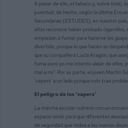
A pesar de ello, el tabaco y, sobre todo, 
juventud, de hecho, según la última Enc
Secundarias (ESTUDES), en nuestro país, 
años reconoce haber probado cigarrillos, d
empiezan a fumar para hacerse los guays,
divertido, porque lo que hacen es desperdic
que su compañera Lucía Aragón, que aseg
fuma pero yo me intento alejar de ellos, 
mal a mí”. Por su parte, el joven Martín Gá
‘vapers’ a un lado porque solo trae prob
El peligro de los ‘vapers’
La marcha escolar culminó con un encuentro
espacio sirvió para que diferentes asociac
de seguridad que rodea a los nuevos dispo