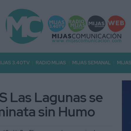
IJAS 3.40TV
RADIO MIJAS
MIJAS SEMANAL
MIJA
ES Las Lagunas se
aminata sin Humo