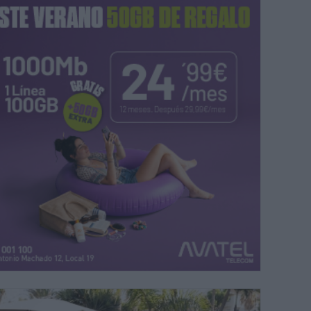
n estuvieron en el inicio de la caminata la Policía Local, Protección Civi