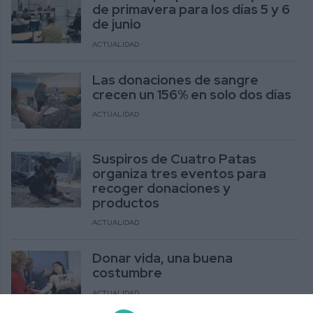
de primavera para los días 5 y 6
de junio
ACTUALIDAD
Las donaciones de sangre
crecen un 156% en solo dos días
ACTUALIDAD
Suspiros de Cuatro Patas
organiza tres eventos para
recoger donaciones y
productos
ACTUALIDAD
Donar vida, una buena
costumbre
ACTUALIDAD