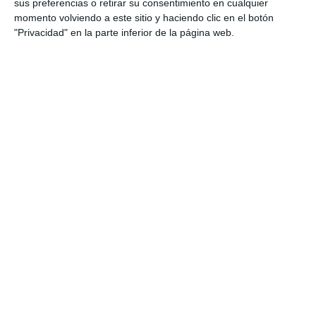
sus preferencias o retirar su consentimiento en cualquier
Navidad y conmemora sus 25
momento volviendo a este sitio y haciendo clic en el botón
años
"Privacidad" en la parte inferior de la página web.
ACTUALIDAD
La FEMP autoriza a Mijas a
enviar el resto de las
donaciones a los afectados por
la DANA
ACTUALIDAD
Jerez insta al PSOE a
abandonar “la política del bulo” y
a “actuar con responsabilidad”
ACTUALIDAD
El PSOE denuncia otro almacén
con “toneladas de donativos
para los afectados por la DANA”