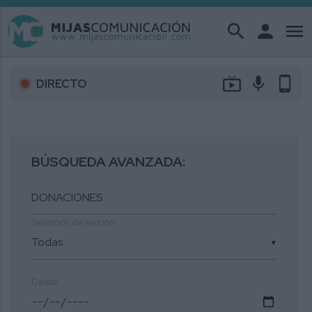
search
person
menu
live_tv
mic
phone_android
DIRECTO
BÚSQUEDA AVANZADA:
Selección de sección
▼
Desde