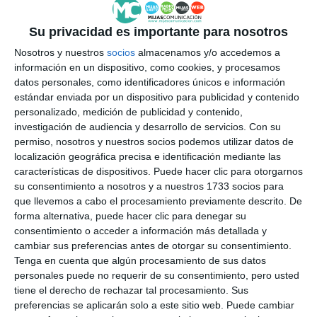
Málaga necesita 200
Su privacidad es importante para nosotros
donaciones de sangre al día
para atender la demanda en
Nosotros y nuestros
socios
almacenamos y/o accedemos a
hospitales
información en un dispositivo, como cookies, y procesamos
datos personales, como identificadores únicos e información
ACTUALIDAD
estándar enviada por un dispositivo para publicidad y contenido
personalizado, medición de publicidad y contenido,
El PSOE rechaza las críticas por
investigación de audiencia y desarrollo de servicios.
Con su
los donativos para Ucrania
permiso, nosotros y nuestros socios podemos utilizar datos de
hallados en el hipódromo
localización geográfica precisa e identificación mediante las
características de dispositivos. Puede hacer clic para otorgarnos
PSOE
su consentimiento a nosotros y a nuestros 1733 socios para
que llevemos a cabo el procesamiento previamente descrito. De
Jerez denuncia la existencia de
forma alternativa, puede hacer clic para denegar su
donaciones apiladas para
consentimiento o acceder a información más detallada y
Ucrania del anterior gobierno
cambiar sus preferencias antes de otorgar su consentimiento.
Tenga en cuenta que algún procesamiento de sus datos
ACTUALIDAD
personales puede no requerir de su consentimiento, pero usted
tiene el derecho de rechazar tal procesamiento. Sus
Adimi recibe dos importantes
preferencias se aplicarán solo a este sitio web. Puede cambiar
donativos en su fiesta de