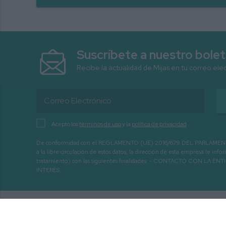
Suscríbete a nuestro bolet
Recibe la actualidad de Mijas en tu correo ele
Acepto los
términos de uso
y la
política de privacidad
De conformidad con el REGLAMENTO (UE) 2016/679 DEL PARLAMENTO EURO
a la libre circulación de estos datos, la dirección de esta empresa le 
tratamiento) con las siguientes finalidades: - CONTACTO CO
INTERÉS.