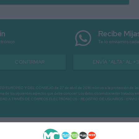
ín
Recibe Mij
ctrónico
Te lo enviamos cada
CONFIRMAR
ENVÍA "ALTA" AL +
PEO Y DEL CONSEJO de 27 de abril de 2016 relativo a la protección de las person
informa de los siguientes aspectos que debe conocer: Los datos obtenidos serán tratad
N LA ENTIDAD A TRAVÉS DE CORREOS ELECTRÓNICOS - REGISTRO DE USUARIOS -