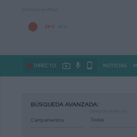
El tiempo en Mijas
29°C
24°C
live_tv
mic
phone_android
DIRECTO
NOTICIAS
M
BÚSQUEDA AVANZADA:
Selección de sección