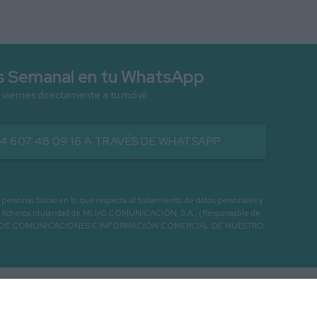
as Semanal en tu WhatsApp
 viernes directamente a tu móvil
34 607 48 09 16 A TRAVÉS DE WHATSAPP
as físicas en lo que respecta al tratamiento de datos personales y
os en ficheros titularidad de MIJAS COMUNICACIÓN, S.A., (Responsable de
 ENVIO DE COMUNICACIONES E INFORMACIÓN COMERCIAL DE NUESTRO