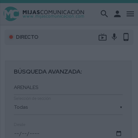
search
person
menu
live_tv
mic
phone_android
DIRECTO
BÚSQUEDA AVANZADA:
Selección de sección
▼
Desde