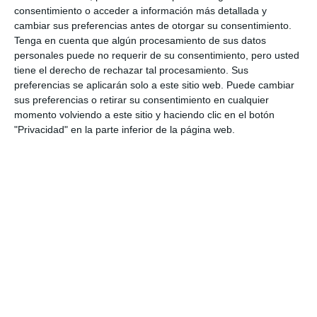
ACTUALIDAD
consentimiento o acceder a información más detallada y
cambiar sus preferencias antes de otorgar su consentimiento.
Tenga en cuenta que algún procesamiento de sus datos
Los mijeños unen fuerzas para
personales puede no requerir de su consentimiento, pero usted
plantar esperanza en Los
tiene el derecho de rechazar tal procesamiento. Sus
Arenales
preferencias se aplicarán solo a este sitio web. Puede cambiar
sus preferencias o retirar su consentimiento en cualquier
ACTUALIDAD
momento volviendo a este sitio y haciendo clic en el botón
"Privacidad" en la parte inferior de la página web.
WWF y el Ayuntamiento de Mijas
convocan una nueva
reforestación en el paraje Los
Arenales
ACTUALIDAD
Mijas y WWF, unidas en la
recuperación de nuestra sierra
ACTUALIDAD