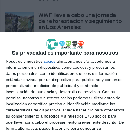
ACTUALIDAD
WWF lleva a cabo una jornada
de reforestación y seguimiento
en Los Arenales
ACTUALIDAD
Simulacro en la mina de Los
Su privacidad es importante para nosotros
Arenales: 3 ‘víctimas’ y más de
30 voluntarios
Nosotros y nuestros
socios
almacenamos y/o accedemos a
información en un dispositivo, como cookies, y procesamos
DEPORTES
datos personales, como identificadores únicos e información
estándar enviada por un dispositivo para publicidad y contenido
Devolviéndole la vida a la Sierra
personalizado, medición de publicidad y contenido,
de Mijas
investigación de audiencia y desarrollo de servicios.
Con su
permiso, nosotros y nuestros socios podemos utilizar datos de
ACTUALIDAD
localización geográfica precisa e identificación mediante las
características de dispositivos. Puede hacer clic para otorgarnos
su consentimiento a nosotros y a nuestros 1733 socios para
Mijeños join forces to plant
que llevemos a cabo el procesamiento previamente descrito. De
hope in Los Arenales
forma alternativa, puede hacer clic para denegar su