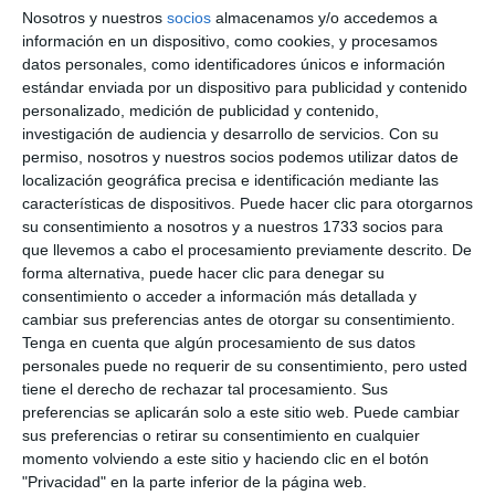
por sorpresa. Estaba hecho, se cerró en 1991 y
Nosotros y nuestros
socios
almacenamos y/o accedemos a
hasta 2002 aquí no existía nada”, explicó el CEO de
información en un dispositivo, como cookies, y procesamos
datos personales, como identificadores únicos e información
Chaparral Golf Club, Miguel Lizana, que recordó
estándar enviada por un dispositivo para publicidad y contenido
cómo encontraron el terreno: “Era una casa en
personalizado, medición de publicidad y contenido,
investigación de audiencia y desarrollo de servicios.
Con su
ruinas, en el campo no había nada, solo árboles,
permiso, nosotros y nuestros socios podemos utilizar datos de
muchos arbustos y poco más”.
localización geográfica precisa e identificación mediante las
características de dispositivos. Puede hacer clic para otorgarnos
su consentimiento a nosotros y a nuestros 1733 socios para
que llevemos a cabo el procesamiento previamente descrito. De
forma alternativa, puede hacer clic para denegar su
consentimiento o acceder a información más detallada y
cambiar sus preferencias antes de otorgar su consentimiento.
Tenga en cuenta que algún procesamiento de sus datos
personales puede no requerir de su consentimiento, pero usted
tiene el derecho de rechazar tal procesamiento. Sus
preferencias se aplicarán solo a este sitio web. Puede cambiar
El empresario Antonio Rubio, tras recibir el homenaje, junto
sus preferencias o retirar su consentimiento en cualquier
a su familia
| CHAPARRAL GOLF CLUB
momento volviendo a este sitio y haciendo clic en el botón
"Privacidad" en la parte inferior de la página web.