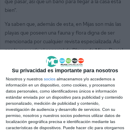
que pasar, así que un baño para llegar a la casa está
bien”.
Ya saben que, además de esta, en Mijas son más las
playas que poseen una fauna y flora digna de ser
mencionada por cualquier revista especializada. Así
nos lo recuerda el concejal de Playas de Mijas, Daniel
Gómez Teruel (PP), ya que “tenemos dos bosques
de posidonias, después tenemos la Laja del
Su privacidad es importante para nosotros
Almirante, una zona de gran riqueza de flora y fauna
Nosotros y nuestros
socios
almacenamos y/o accedemos a
así como de especies marinas y, por supuesto la joya
información en un dispositivo, como cookies, y procesamos
datos personales, como identificadores únicos e información
de la corona, que nos la han encumbrado, como es la
estándar enviada por un dispositivo para publicidad y contenido
playa El Peñón del Cura, que es verdad que salir en
personalizado, medición de publicidad y contenido,
investigación de audiencia y desarrollo de servicios.
Con su
revistas tan prestigiosas y que se dé esa publicidad a
permiso, nosotros y nuestros socios podemos utilizar datos de
nivel mundial de las playas de Mijas quiere decir que
localización geográfica precisa e identificación mediante las
el trabajo se está haciendo bastante bien”.
características de dispositivos. Puede hacer clic para otorgarnos