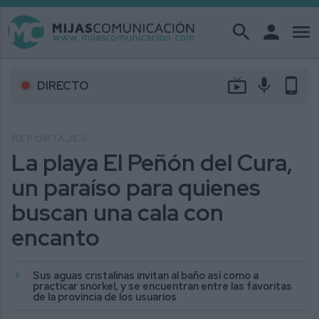
search
person
menu
live_tv
mic
phone_android
DIRECTO
REPORTAJES
La playa El Peñón del Cura,
un paraíso para quienes
buscan una cala con
encanto
Sus aguas cristalinas invitan al baño así como a
practicar snorkel, y se encuentran entre las favoritas
de la provincia de los usuarios