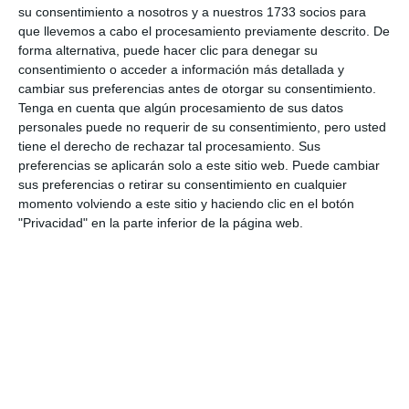
su consentimiento a nosotros y a nuestros 1733 socios para
que llevemos a cabo el procesamiento previamente descrito. De
Comparte esta noticia desde el siguiente enlace:
forma alternativa, puede hacer clic para denegar su
https://mijascom.com/?a=35372
consentimiento o acceder a información más detallada y
cambiar sus preferencias antes de otorgar su consentimiento.
Tenga en cuenta que algún procesamiento de sus datos
MIJAS
PLAYAS
BELLEZA
LA CALA DE MIJAS
VERANO
personales puede no requerir de su consentimiento, pero usted
tiene el derecho de rechazar tal procesamiento. Sus
preferencias se aplicarán solo a este sitio web. Puede cambiar
sus preferencias o retirar su consentimiento en cualquier
momento volviendo a este sitio y haciendo clic en el botón
"Privacidad" en la parte inferior de la página web.