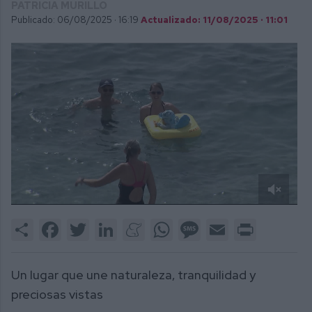
PATRICIA MURILLO
Publicado: 06/08/2025 ·
16:19
Actualizado: 11/08/2025 · 11:01
0
of
Share
Facebook
Twitter
LinkedIn
Meneame
WhatsApp
Message
Email
Print
2
minutes,
59
seconds
Un lugar que une naturaleza, tranquilidad y
preciosas vistas