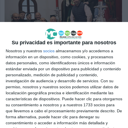
Su privacidad es importante para nosotros
Todos ayudaron a montar los tronos
| M.C.
Nosotros y nuestros
socios
almacenamos y/o accedemos a
información en un dispositivo, como cookies, y procesamos
datos personales, como identificadores únicos e información
estándar enviada por un dispositivo para publicidad y contenido
Adelantándonos a la procesión, anunciamos que la
personalizado, medición de publicidad y contenido,
Soledad para la ocasión de este 2025 lucirá una saya
investigación de audiencia y desarrollo de servicios.
Con su
bordada en terciopelo verde, obra de los talleres
permiso, nosotros y nuestros socios podemos utilizar datos de
localización geográfica precisa e identificación mediante las
malagueños de Juan Rosén, con un diseño exclusivo
características de dispositivos. Puede hacer clic para otorgarnos
para ella. "Cada imagen suele tener su propio ajuar
su consentimiento a nosotros y a nuestros 1733 socios para
que llevemos a cabo el procesamiento previamente descrito. De
exclusivo", apostilló con orgullo de vestidor.
forma alternativa, puede hacer clic para denegar su
consentimiento o acceder a información más detallada y
A la saya se le añade un fajín militar,