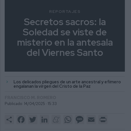
REPORTAJES
Secretos sacros: la
Soledad se viste de
misterio en la antesala
del Viernes Santo
Los delicados pliegues de un arte ancestral y efímero
engalanan la virgen del Cristo de la Paz
FRANCISCO M. ROMERO
Publicado: 14/04/2025 ·
15:33
Share
Facebook
Twitter
LinkedIn
Meneame
WhatsApp
Message
Email
Print