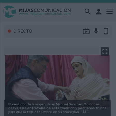
search
person
menu
live_tv
mic
phone_android
DIRECTO
El vestidor de la virgen, Juan Manuel Sánchez Quiñones,
desvela las entretelas de esta tradición y pequeños trucos
para que la talla deslumbre en su procesión
| M.C.