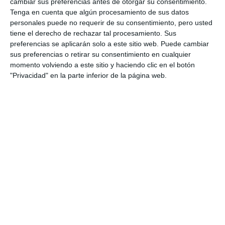
cambiar sus preferencias antes de otorgar su consentimiento.
"condecoraciones que le regala algún militar", y
Tenga en cuenta que algún procesamiento de sus datos
personales puede no requerir de su consentimiento, pero usted
luego llega el momento "más complicado": el
tiene el derecho de rechazar tal procesamiento. Sus
tocado. "Hoy día no vale solamente tener voluntad,
preferencias se aplicarán solo a este sitio web. Puede cambiar
sus preferencias o retirar su consentimiento en cualquier
sino que hay que saber muy bien lo que se hace, ver
momento volviendo a este sitio y haciendo clic en el botón
los pliegues, mirarlo en los ángulos", explicó Juan,
"Privacidad" en la parte inferior de la página web.
desvelando que para que la Virgen se vea
"perfectamente clara desde todos los lados de la
calle" hay un "ángulo fundamental" a tener en
cuenta.
Todo listo
Mientras Juan y las camareras, África y Pilar, daban
forma a este arte efímero a base de alfileres, el
hermano mayor de la hermandad, Jorge Leal,