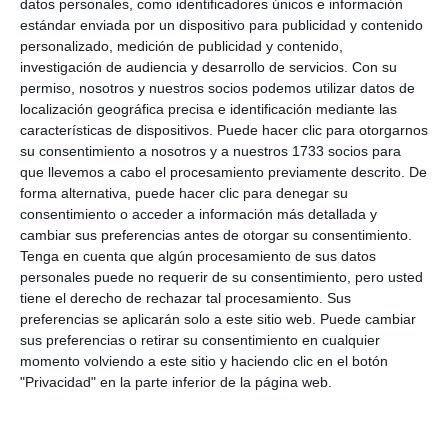
datos personales, como identificadores únicos e información
estándar enviada por un dispositivo para publicidad y contenido
personalizado, medición de publicidad y contenido,
investigación de audiencia y desarrollo de servicios.
Con su
permiso, nosotros y nuestros socios podemos utilizar datos de
localización geográfica precisa e identificación mediante las
Comparte esta noticia desde el siguiente enlace:
características de dispositivos. Puede hacer clic para otorgarnos
su consentimiento a nosotros y a nuestros 1733 socios para
https://mijascom.com/?a=33956
que llevemos a cabo el procesamiento previamente descrito. De
forma alternativa, puede hacer clic para denegar su
CRISTO DE LA PAZ
VIACRUCIS
MEDALLA
MIJAS PUEBLO
consentimiento o acceder a información más detallada y
cambiar sus preferencias antes de otorgar su consentimiento.
Tenga en cuenta que algún procesamiento de sus datos
personales puede no requerir de su consentimiento, pero usted
tiene el derecho de rechazar tal procesamiento. Sus
TAMBIÉN TE PUEDE INTERESAR
preferencias se aplicarán solo a este sitio web. Puede cambiar
sus preferencias o retirar su consentimiento en cualquier
momento volviendo a este sitio y haciendo clic en el botón
"Privacidad" en la parte inferior de la página web.