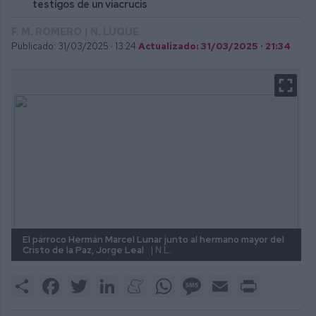
testigos de un viacrucis
F. M. ROMERO | N. LUQUE
Publicado: 31/03/2025 ·
13:24
Actualizado: 31/03/2025 · 21:34
El párroco Hermán Marcel Lunar junto al hermano mayor del
Cristo de la Paz, Jorge Leal
| N.L.
Share
Facebook
Twitter
LinkedIn
Meneame
WhatsApp
Message
Email
Print