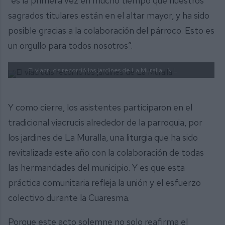
“es la primera vez en mucho tiempo que nuestros
sagrados titulares están en el altar mayor, y ha sido
posible gracias a la colaboración del párroco. Esto es
un orgullo para todos nosotros”.
El viacrucis recorrió los jardines de La Muralla
| N.L.
Y como cierre, los asistentes participaron en el
tradicional viacrucis alrededor de la parroquia, por
los jardines de La Muralla, una liturgia que ha sido
revitalizada este año con la colaboración de todas
las hermandades del municipio. Y es que esta
práctica comunitaria refleja la unión y el esfuerzo
colectivo durante la Cuaresma.
Porque este acto solemne no solo reafirma el