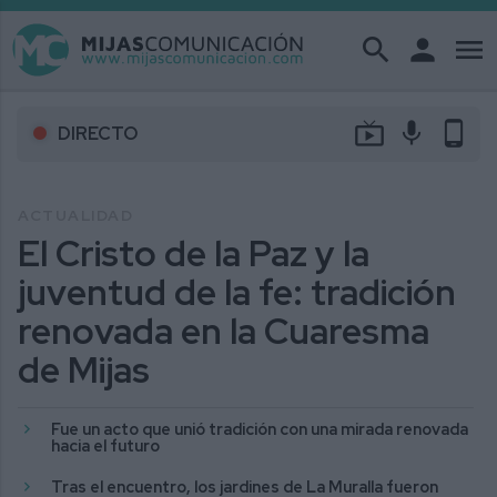
search
person
menu
live_tv
mic
phone_android
DIRECTO
ACTUALIDAD
El Cristo de la Paz y la
juventud de la fe: tradición
renovada en la Cuaresma
de Mijas
Fue un acto que unió tradición con una mirada renovada
hacia el futuro
Tras el encuentro, los jardines de La Muralla fueron