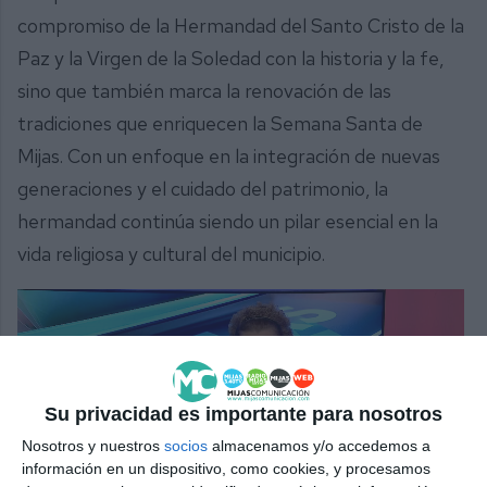
compromiso de la Hermandad del Santo Cristo de la
Paz y la Virgen de la Soledad con la historia y la fe,
sino que también marca la renovación de las
tradiciones que enriquecen la Semana Santa de
Mijas. Con un enfoque en la integración de nuevas
generaciones y el cuidado del patrimonio, la
hermandad continúa siendo un pilar esencial en la
vida religiosa y cultural del municipio.
Su privacidad es importante para nosotros
Nosotros y nuestros
socios
almacenamos y/o accedemos a
información en un dispositivo, como cookies, y procesamos