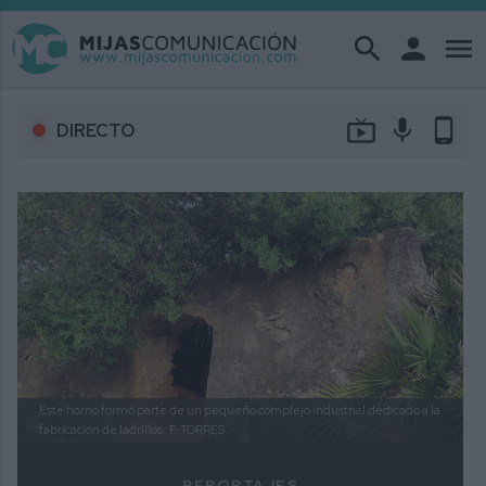
search
person
menu
live_tv
mic
phone_android
DIRECTO
Este horno formó parte de un pequeño complejo industrial dedicado a la
fabricación de ladrillos.
F. TORRES.
REPORTAJES