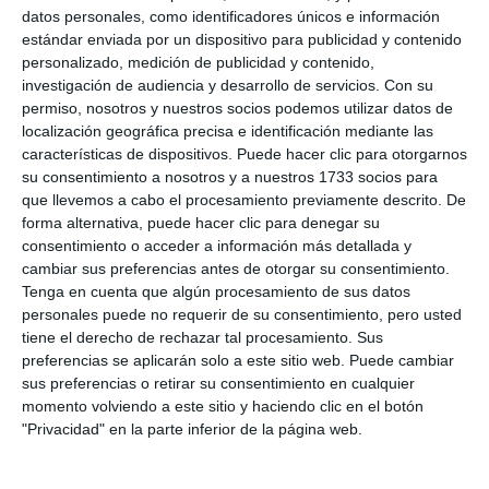
datos personales, como identificadores únicos e información
encima del recinto ferial”.
estándar enviada por un dispositivo para publicidad y contenido
personalizado, medición de publicidad y contenido,
Es un horno perteneciente al siglo pasado que se
investigación de audiencia y desarrollo de servicios.
Con su
utilizaba para cocer mazaríes y ladrillos de barro
permiso, nosotros y nuestros socios podemos utilizar datos de
localización geográfica precisa e identificación mediante las
elaborados con la arcilla roja presente en toda la
características de dispositivos. Puede hacer clic para otorgarnos
zona. “En el talud del camino de la avenida se ve esa
su consentimiento a nosotros y a nuestros 1733 socios para
que llevemos a cabo el procesamiento previamente descrito. De
misma arcilla, justo frente al horno”, añadió Macías.
forma alternativa, puede hacer clic para denegar su
consentimiento o acceder a información más detallada y
Fue Fernando Torres, aficionado a la fotografía, el
cambiar sus preferencias antes de otorgar su consentimiento.
que nos descubrió este horno en el programa
Tenga en cuenta que algún procesamiento de sus datos
personales puede no requerir de su consentimiento, pero usted
matinal de Mijas 3.40TV ‘Mijas hoy’: “Este horno es
tiene el derecho de rechazar tal procesamiento. Sus
de forma cuadrada y tenía dos cámaras diferencias;
preferencias se aplicarán solo a este sitio web. Puede cambiar
sus preferencias o retirar su consentimiento en cualquier
una para la incineración y otra para la cocción de
momento volviendo a este sitio y haciendo clic en el botón
ladrillos y tejas. Era una obra de ingeniería”, dijo
"Privacidad" en la parte inferior de la página web.
Torres. Estos hornos se diferencian de las caleras
por su forma, ya que estos últimos eran