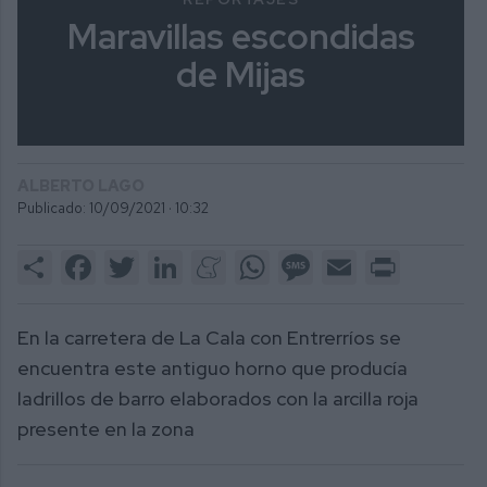
Maravillas escondidas
de Mijas
ALBERTO LAGO
Publicado: 10/09/2021 ·
10:32
Share
Facebook
Twitter
LinkedIn
Meneame
WhatsApp
Message
Email
Print
En la carretera de La Cala con Entrerríos se
encuentra este antiguo horno que producía
ladrillos de barro elaborados con la arcilla roja
presente en la zona