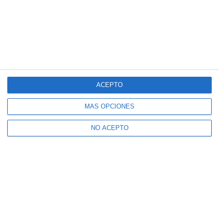
HORNO DE LA CALA
MIJAS
LA CALA DE MIJAS
HISTORIA
ACEPTO
MÁS OPCIONES
NO ACEPTO
Suscríbete a nuestro boletín
Recibe la actualidad de Mijas en tu correo
electrónico