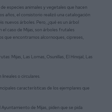
d de especies animales y vegetales que hacen
os años, el consistorio realizó una catalogación
éis nuevos árboles. Pero, ¿qué es un árbol
n el caso de Mijas, son árboles frutales
os que encontramos alcornoques, cipreses,
tas: Mijas, Las Lomas, Osunillas, El Hinojal, Las
lineales o circulares.
cipales características de los ejemplares que
l Ayuntamiento de Mijas, piden que se pida