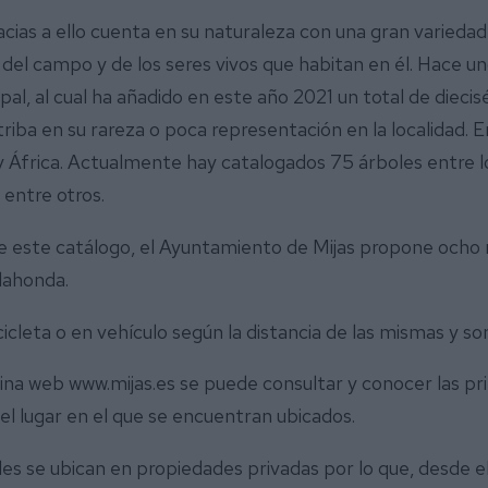
cias a ello cuenta en su naturaleza con una gran varieda
r del campo y de los seres vivos que habitan en él. Hace un
pal, al cual ha añadido en este año 2021 un total de diecis
triba en su rareza o poca representación en la localidad. E
 África. Actualmente hay catalogados 75 árboles entre l
 entre otros.
ye este catálogo, el Ayuntamiento de Mijas propone ocho ru
alahonda.
icleta o en vehículo según la distancia de las mismas y son 
a web www.mijas.es se puede consultar y conocer las prin
el lugar en el que se encuentran ubicados.
es se ubican en propiedades privadas por lo que, desde e