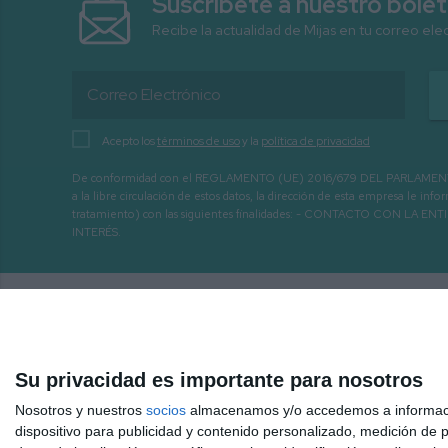
Suscríbete a nuestro bolet
Recibe la actualidad de Mijas en tu correo ele
Acepto los
términos de uso
y la
política de privacidad
De conformidad con el REGLAMENTO (UE) 2016/679 DEL PARLAMENTO EURO
a la libre circulación de estos datos, la dirección de esta empresa le 
tratamiento) con las siguientes finalidades: - CONTACTO CO
INTERÉS.
Su privacidad es importante para nosotros
Nosotros y nuestros
socios
almacenamos y/o accedemos a información
dispositivo para publicidad y contenido personalizado, medición de pu