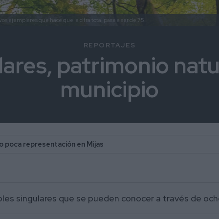
vos ejemplares que hace que la cifra total pase a ser de 75.
REPORTAJES
lares, patrimonio natu
municipio
a o poca representación en Mijas
oles singulares que se pueden conocer a través de och