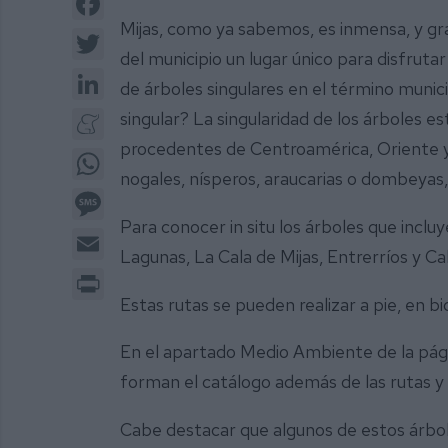
Mijas, como ya sabemos, es inmensa, y gra
Twitter
del municipio un lugar único para disfruta
LinkedIn
de árboles singulares en el término munici
Meneame
singular? La singularidad de los árboles es
procedentes de Centroamérica, Oriente y
WhatsApp
nogales, nísperos, araucarias o dombeyas,
Message
Para conocer in situ los árboles que inclu
Email
Lagunas, La Cala de Mijas, Entrerríos y C
Print
Estas rutas se pueden realizar a pie, en bic
En el apartado Medio Ambiente de la págin
forman el catálogo además de las rutas y 
Cabe destacar que algunos de estos árbol