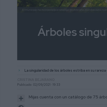
El municipio ha incorporado al catálogo en este año 2021 dieciséis nue
Árboles singu
La singularidad de los árboles estriba en su rarez
CRISTINA BEJARANO
Publicado: 02/09/2021 ·
19:33
Share
Mijas cuenta con un catálogo de 75 árb
Facebook