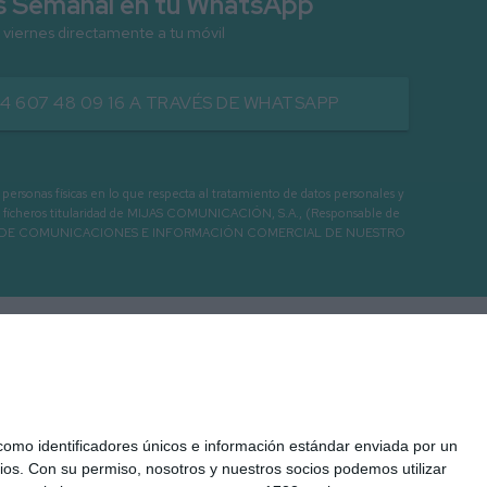
as Semanal en tu WhatsApp
 viernes directamente a tu móvil
34 607 48 09 16 A TRAVÉS DE WHATSAPP
as físicas en lo que respecta al tratamiento de datos personales y
os en ficheros titularidad de MIJAS COMUNICACIÓN, S.A., (Responsable de
 ENVIO DE COMUNICACIONES E INFORMACIÓN COMERCIAL DE NUESTRO
mo identificadores únicos e información estándar enviada por un
ios.
Con su permiso, nosotros y nuestros socios podemos utilizar