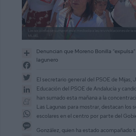
Los socialistas se sumaron este mediodía a las reivindicaciones de la 
MIJAS.
Share
Denuncian que Moreno Bonilla “expulsa”
lagunero
Facebook
Twitter
El secretario general del PSOE de Mijas, J
LinkedIn
Educación del PSOE de Andalucía y candida
han sumado esta mañana a la concentrac
Meneame
Las Lagunas para mostrar, destacan los soc
WhatsApp
escolares en el centro por parte del Go
Message
González, quien ha estado acompañado 
Email