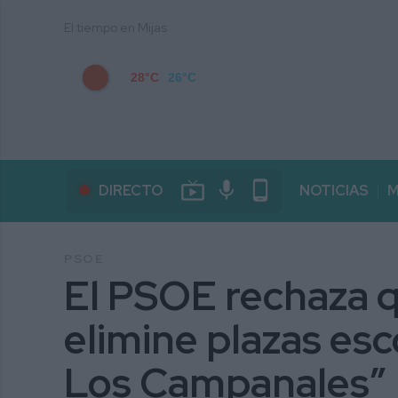
El tiempo en Mijas
28°C
26°C
live_tv
mic
phone_android
DIRECTO
NOTICIAS
M
PSOE
El PSOE rechaza q
elimine plazas esc
Los Campanales”