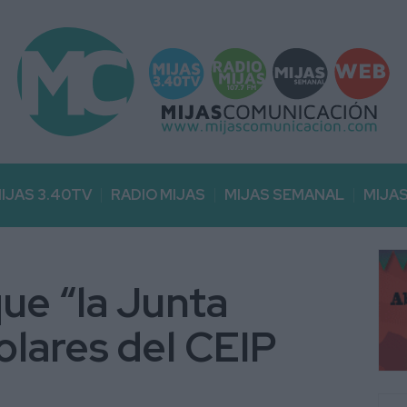
IJAS 3.40TV
RADIO MIJAS
MIJAS SEMANAL
MIJA
ue “la Junta
olares del CEIP