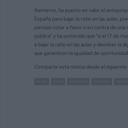
Asimismo, ha puesto en valor el anteproy
España para bajar la ratio en las aulas, p
piensan votar a favor o en contra de una 
pública” y ha sostenido que “si el 17 de 
a bajar la ratio en las aulas y devolver la 
que garanticen la igualdad de oportunidades,
Comparte esta noticia desde el siguiente
MIJAS
PSOE
PARTIDOS
POLÍTICA
EDUCA