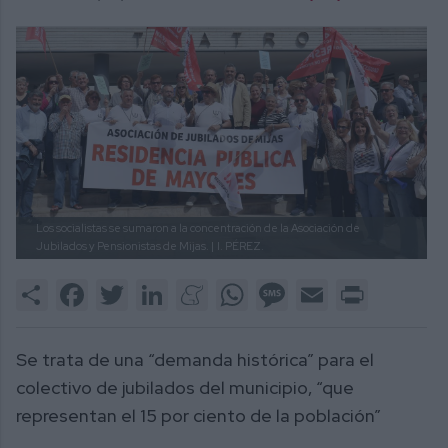
Los socialistas se sumaron a la concentración de la Asociación de
Jubilados y Pensionistas de Mijas. |
I. PÉREZ.
Share
Facebook
Twitter
LinkedIn
Meneame
WhatsApp
Message
Email
Print
Se trata de una “demanda histórica” para el
colectivo de jubilados del municipio, “que
representan el 15 por ciento de la población”