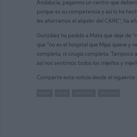
Andalucía, pagamos un centro que deberí
porque es su competencia y así lo ha hec
les ahorramos el alquiler del CARE”, ha añ
González ha pedido a Mata que deje de “me
que “no es el hospital que Mijas quiere y n
completa, ni cirugía completa. Tampoco a
así nos sentimos todos los mijeños y mijeña
Comparte esta noticia desde el siguiente
MIJAS
PSOE
PARTIDOS
POLÍTICA