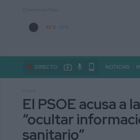
El tiempo en Mijas
22°C
21°C
live_tv
mic
phone_android
DIRECTO
NOTICIAS
M
PSOE
El PSOE acusa a la
“ocultar informaci
sanitario”