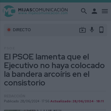
search
person
menu
live_tv
mic
phone_android
DIRECTO
PSOE
El PSOE lamenta que el
Ejecutivo no haya colocado
la bandera arcoíris en el
consistorio
REDACCIÓN
Publicado: 28/06/2024 ·
17:56
Actualizado: 28/06/2024 · 18:11