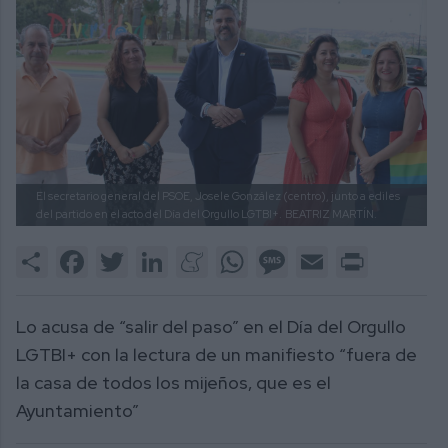
El secretario general del PSOE, Josele González (centro), junto a ediles
del partido en el acto del Día del Orgullo LGTBI+.
BEATRIZ MARTÍN.
Share
Facebook
Twitter
LinkedIn
Meneame
WhatsApp
Message
Email
Print
Lo acusa de “salir del paso” en el Día del Orgullo
LGTBI+ con la lectura de un manifiesto “fuera de
la casa de todos los mijeños, que es el
Ayuntamiento”