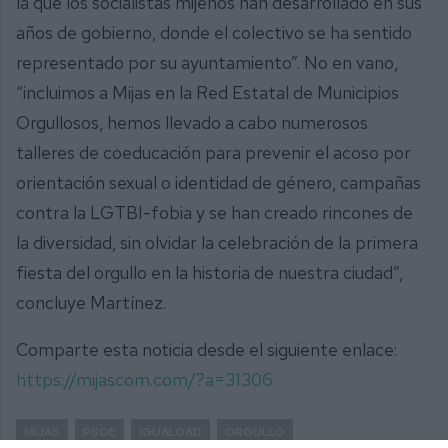
la que los socialistas mijeños han desarrollado en sus
años de gobierno, donde el colectivo se ha sentido
representado por su ayuntamiento”. No en vano,
“incluimos a Mijas en la Red Estatal de Municipios
Orgullosos, hemos llevado a cabo numerosos
talleres de coeducación para prevenir el acoso por
orientación sexual o identidad de género, campañas
contra la LGTBI-fobia y se han creado rincones de
la diversidad, sin olvidar la celebración de la primera
fiesta del orgullo en la historia de nuestra ciudad”,
concluye Martínez.
Comparte esta noticia desde el siguiente enlace:
https://mijascom.com/?a=31306
MIJAS
PSOE
IGUALDAD
ORGULLO