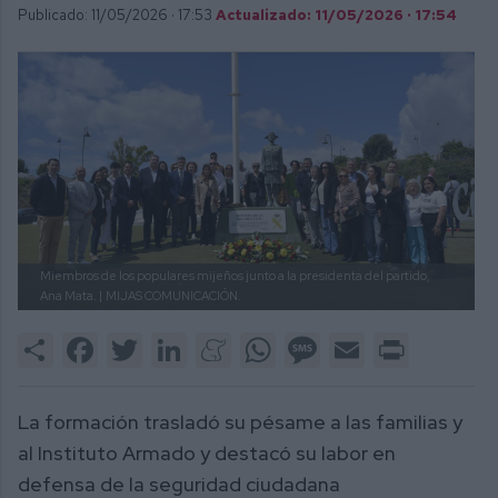
Publicado: 11/05/2026 ·
17:53
Actualizado: 11/05/2026 · 17:54
Miembros de los populares mijeños junto a la presidenta del partido,
Ana Mata. |
MIJAS COMUNICACIÓN.
Share
Facebook
Twitter
LinkedIn
Meneame
WhatsApp
Message
Email
Print
La formación trasladó su pésame a las familias y
al Instituto Armado y destacó su labor en
defensa de la seguridad ciudadana