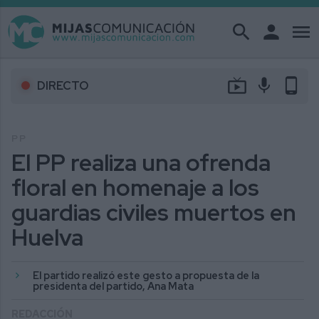
search
person
menu
live_tv
mic
phone_android
DIRECTO
PP
El PP realiza una ofrenda
floral en homenaje a los
guardias civiles muertos en
Huelva
El partido realizó este gesto a propuesta de la
presidenta del partido, Ana Mata
REDACCIÓN