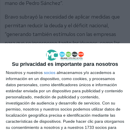
mano de Pedro Sánchez”.
Bravo subrayó la necesidad de aplicar medidas que
permitan reducir la deuda y el déficit nacional,
“generando también estímulos con las empresas
para que se incorporen tanto los jóvenes, como las
mujeres y los mayores de 50 años”.
Su privacidad es importante para nosotros
Por su parte, el parlamentario popular malagueño
Nosotros y nuestros
socios
almacenamos y/o accedemos a
Mario Cortés afirmó que estar alineados entre el
información en un dispositivo, como cookies, y procesamos
Gobierno municipal, la Diputación de Málaga y la
datos personales, como identificadores únicos e información
Junta de Andalucía “es fundamental, porque si
estándar enviada por un dispositivo para publicidad y contenido
personalizado, medición de publicidad y contenido,
vamos todos en la misma línea, todo son
investigación de audiencia y desarrollo de servicios.
Con su
facilidades”.
permiso, nosotros y nuestros socios podemos utilizar datos de
localización geográfica precisa e identificación mediante las
características de dispositivos. Puede hacer clic para otorgarnos
Comparte esta noticia desde el siguiente enlace:
su consentimiento a nosotros y a nuestros 1733 socios para