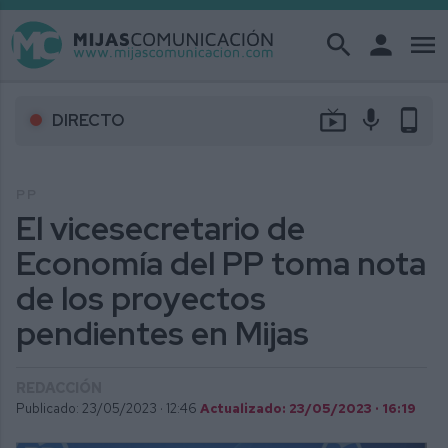
search
person
menu
live_tv
mic
phone_android
DIRECTO
PP
El vicesecretario de
Economía del PP toma nota
de los proyectos
pendientes en Mijas
REDACCIÓN
Publicado: 23/05/2023 ·
12:46
Actualizado: 23/05/2023 · 16:19