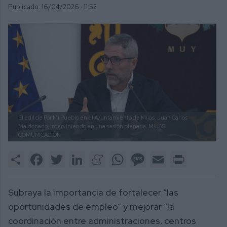
Publicado: 16/04/2026 ·
11:52
El edil de Por Mi Pueblo en el Ayuntamiento de Mijas, Juan Carlos
Maldonado, interviniendo en una sesión plenaria.
MIJAS
COMUNICACIÓN
Share
Facebook
Twitter
LinkedIn
Meneame
WhatsApp
Message
Email
Print
Subraya la importancia de fortalecer “las
oportunidades de empleo” y mejorar “la
coordinación entre administraciones, centros