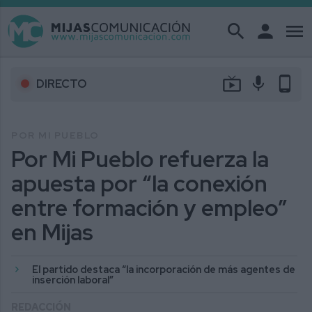
search
person
menu
live_tv
mic
phone_android
DIRECTO
POR MI PUEBLO
Por Mi Pueblo refuerza la
apuesta por “la conexión
entre formación y empleo”
en Mijas
El partido destaca “la incorporación de más agentes de
inserción laboral”
REDACCIÓN