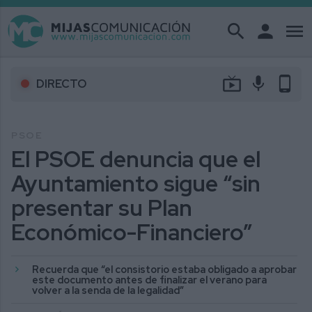
search
person
menu
live_tv
mic
phone_android
DIRECTO
PSOE
El PSOE denuncia que el
Ayuntamiento sigue “sin
presentar su Plan
Económico-Financiero”
Recuerda que “el consistorio estaba obligado a aprobar
este documento antes de finalizar el verano para
volver a la senda de la legalidad”