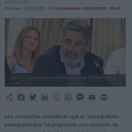
REDACCIÓN
Publicado: 23/10/2025 ·
14:13
Actualizado: 23/10/2025 · 14:43
Roy Pérez, portavoz del Grupo Municipal Socialista. |
PRENSA PSOE
MIJAS.
Share
Facebook
Twitter
LinkedIn
Meneame
WhatsApp
Message
Email
Print
Los socialistas consideran que el “desequilibrio
presupuestario” ha propiciado una situación de