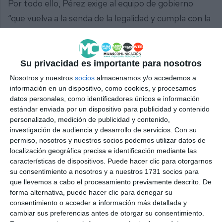
Por todo ello, Pérez exige al equipo de gobierno
“que vuelva a la senda de la legalidad y cumpla con la
ley de una vez por todas”, ha concluido.
Comparte esta noticia desde el siguiente enlace:
Su privacidad es importante para nosotros
https://mijascom.com/?a=36021
Nosotros y nuestros
socios
almacenamos y/o accedemos a
información en un dispositivo, como cookies, y procesamos
PSOE
PARTIDOS
POLÍTICA
datos personales, como identificadores únicos e información
estándar enviada por un dispositivo para publicidad y contenido
personalizado, medición de publicidad y contenido,
investigación de audiencia y desarrollo de servicios.
Con su
permiso, nosotros y nuestros socios podemos utilizar datos de
localización geográfica precisa e identificación mediante las
características de dispositivos. Puede hacer clic para otorgarnos
su consentimiento a nosotros y a nuestros 1731 socios para
que llevemos a cabo el procesamiento previamente descrito. De
forma alternativa, puede hacer clic para denegar su
consentimiento o acceder a información más detallada y
cambiar sus preferencias antes de otorgar su consentimiento.