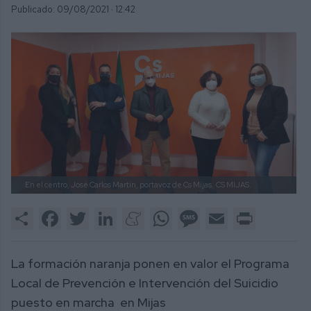
Publicado: 09/08/2021 ·
12:42
En el centro, José Carlos Martín, portavoz de Cs Mijas.
CS MIJAS.
Share
Facebook
Twitter
LinkedIn
Meneame
WhatsApp
Message
Email
Print
La formación naranja ponen en valor el Programa
Local de Prevención e Intervención del Suicidio
puesto en marcha en Mijas