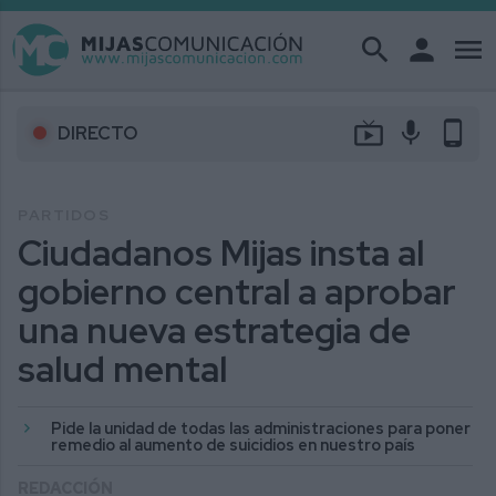
search
person
menu
live_tv
mic
phone_android
DIRECTO
PARTIDOS
Ciudadanos Mijas insta al
gobierno central a aprobar
una nueva estrategia de
salud mental
Pide la unidad de todas las administraciones para poner
remedio al aumento de suicidios en nuestro país
REDACCIÓN