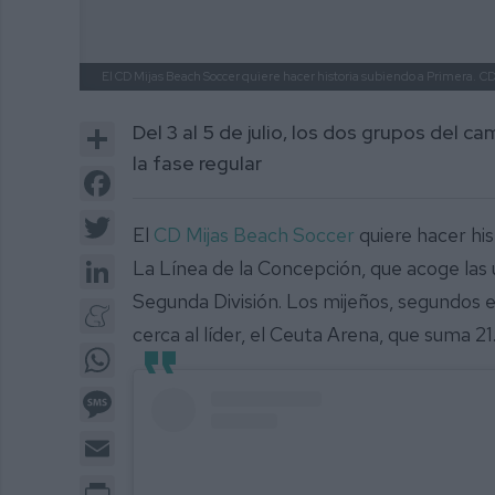
El CD Mijas Beach Soccer quiere hacer historia subiendo a Primera.
C
Share
Del 3 al 5 de julio, los dos grupos del 
la fase regular
Facebook
Twitter
El
CD Mijas Beach Soccer
quiere hacer his
LinkedIn
La Línea de la Concepción, que acoge las ú
Segunda División. Los mijeños, segundos en
Meneame
cerca al líder, el Ceuta Arena, que suma 21
WhatsApp
Message
Email
Print