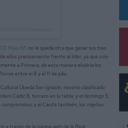
Una publicación compartida de BEACH SOCCER MIJAS COSTA (@beachsoccermijascosta)
CD Mijas BS
no le queda otra que ganar sus tres
 ellos precisamente frente al líder, ya que solo
amente a Primera, de esta manera eludiría los
rrox entre el 8 y el 11 de julio.
CD Cultural Úbeda San Ignacio, noveno clasificado;
idero Cádiz B, tercero en la tabla; y el domingo 5,
 compromisos, y el Ceuta también, los mijeños
g a través de la página web de la Real