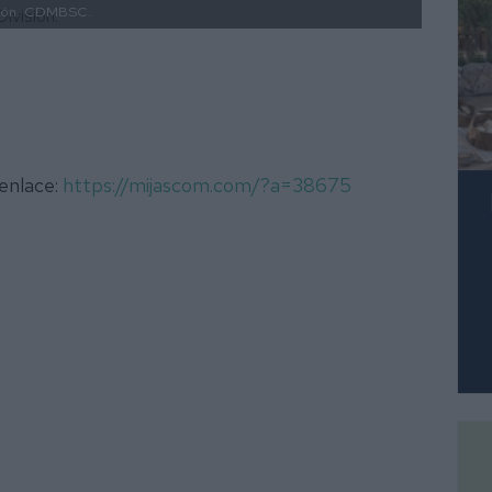
ón.
CDMBSC.
 enlace:
https://mijascom.com/?a=38675