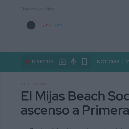
El tiempo en Mijas
23°C
20°C
live_tv
mic
phone_android
DIRECTO
NOTICIAS
M
ACTUALIDAD
El Mijas Beach Socc
ascenso a Primera