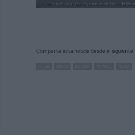
Thales Alves, máximo goleador de Segunda Divisi
Comparte esta noticia desde el siguiente
MIJAS
BEACH
SOCCER
FÚTBOL
PLAYA