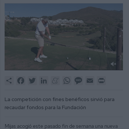
0
of
Share
Facebook
Twitter
LinkedIn
Meneame
WhatsApp
Message
Email
Print
2
minutes,
42
seconds
La competición con fines benéficos sirvió para
recaudar fondos para la Fundación
Mijas acogió este pasado fin de semana una nueva