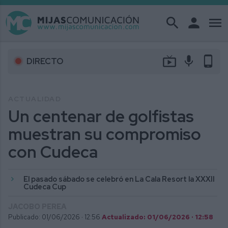
search
person
menu
live_tv
mic
phone_android
DIRECTO
ACTUALIDAD
Un centenar de golfistas
muestran su compromiso
con Cudeca
El pasado sábado se celebró en La Cala Resort la XXXII
Cudeca Cup
JACOBO PEREA
Publicado: 01/06/2026 ·
12:56
Actualizado: 01/06/2026 · 12:58