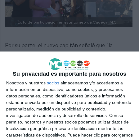
Éxito de participación en este torneo de Cudeca.
M.C.
Por su parte, el nuevo capitán señaló que “la
atmósfera aquí siempre es muy especial y siempre
es un fantástico evento para los socios, los
visitantes y el Club de La Cala”.
Su privacidad es importante para nosotros
Nosotros y nuestros
socios
almacenamos y/o accedemos a
Con más de tres décadas de trayectoria, la Cudeca
información en un dispositivo, como cookies, y procesamos
datos personales, como identificadores únicos e información
Cup se ha consolidado como mucho más que un
estándar enviada por un dispositivo para publicidad y contenido
torneo de golf: es un punto de encuentro para
personalizado, medición de publicidad y contenido,
personas, empresas y entidades que comparten un
investigación de audiencia y desarrollo de servicios.
Con su
permiso, nosotros y nuestros socios podemos utilizar datos de
mismo propósito, el de acompañar y cuidar a
localización geográfica precisa e identificación mediante las
quienes más lo necesitan.
características de dispositivos. Puede hacer clic para otorgarnos