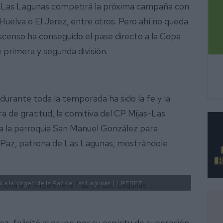
jas-Las Lagunas competirá la próxima campaña con
Huelva o El Jerez, entre otros. Pero ahí no queda
scenso ha conseguido el pase directo a la Copa
e primera y segunda división.
durante toda la temporada ha sido la fe y la
 de gratitud, la comitiva del CP Mijas-Las
 la parroquia San Manuel González para
 la Paz, patrona de Las Lagunas, mostrándole
 a la Virgen de la Paz de Las Lagunas. |
I. PÉREZ.
, felicitó al grupo por su espíritu de superación,