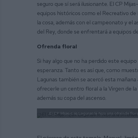
seguro que sí será ilusionante. El CP Mi
equipos históricos como el Recreativo de 
la cosa, además con el campeonato y el a
del Rey, donde se enfrentará a equipos d
Ofrenda floral
Si hay algo que no ha perdido este equipo 
esperanza. Tanto es así que, como muestra
Lagunas también se acercó esta mañana a
ofrecerle un centro floral a la Virgen de
además su copa del ascenso.
El CP Mijas-Las Lagunas le hizo una ofrenda floral
El párroco de este templo, Manuel Jiménez