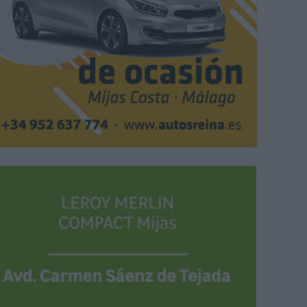
aldesa de Mijas, Ana Mata (centro), junto a la edil de Deportes, Mari Fran
jugadores y directivos del club. |
M. J. GÓMEZ.