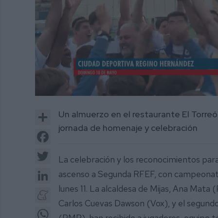
0
of
Share
Un almuerzo en el restaurante El Torreó
8
minutes,
jornada de homenaje y celebración
44
Facebook
seconds
Volume
0%
Twitter
La celebración y los reconocimientos para
LinkedIn
ascenso a Segunda RFEF, con campeonato 
lunes 11. La alcaldesa de Mijas, Ana Mata 
Meneame
Carlos Cuevas Dawson (Vox), y el segundo
WhatsApp
(PMP), han recibido a jugadores, equipo té