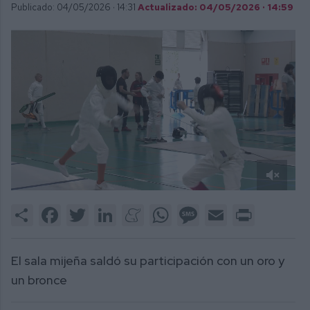
Publicado: 04/05/2026 ·
14:31
Actualizado: 04/05/2026 · 14:59
0
of
Share
Facebook
Twitter
LinkedIn
Meneame
WhatsApp
Message
Email
Print
1
minute,
51
seconds
El sala mijeña saldó su participación con un oro y
un bronce