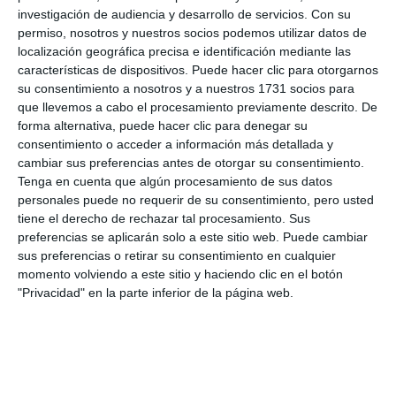
investigación de audiencia y desarrollo de servicios.
Con su
hace poco era impensable para los clubes de
permiso, nosotros y nuestros socios podemos utilizar datos de
Andalucía, donde se está haciendo un trabajo de
localización geográfica precisa e identificación mediante las
características de dispositivos. Puede hacer clic para otorgarnos
base que está muy bien y que tiene su reflejo en
su consentimiento a nosotros y a nuestros 1731 socios para
este tipo de competiciones”, destacó Hernanz.
que llevemos a cabo el procesamiento previamente descrito. De
forma alternativa, puede hacer clic para denegar su
consentimiento o acceder a información más detallada y
cambiar sus preferencias antes de otorgar su consentimiento.
Tenga en cuenta que algún procesamiento de sus datos
personales puede no requerir de su consentimiento, pero usted
tiene el derecho de rechazar tal procesamiento. Sus
preferencias se aplicarán solo a este sitio web. Puede cambiar
sus preferencias o retirar su consentimiento en cualquier
momento volviendo a este sitio y haciendo clic en el botón
"Privacidad" en la parte inferior de la página web.
Lirio fue bronce en veteranos.
M.C.