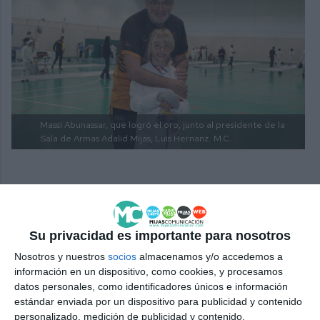
Massi Abunassar, que logró el oro, junto al presidente de la
Sala de Armas Adalid Mijas, Luis Hernanz.
M.C.
“Me quedo sobre todo con la demostración de
fuerza, de que los deportes minoritarios son
minoritarios hasta que dejan de serlo y que tenemos
Su privacidad es importante para nosotros
una cantera importante, que aquí hay tiradores de
Nosotros y nuestros
socios
almacenamos y/o accedemos a
información en un dispositivo, como cookies, y procesamos
clubes de toda Andalucía, que están ganado en
datos personales, como identificadores únicos e información
competiciones nacionales y que participan en los
estándar enviada por un dispositivo para publicidad y contenido
Juegos del Mediterráneo, que era algo que hasta
personalizado, medición de publicidad y contenido,