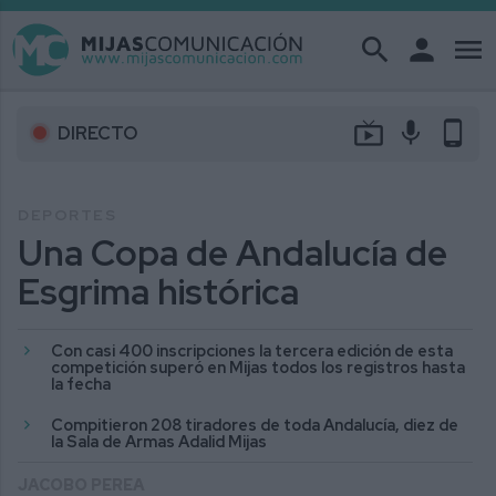
search
person
menu
live_tv
mic
phone_android
DIRECTO
DEPORTES
Una Copa de Andalucía de
Esgrima histórica
Con casi 400 inscripciones la tercera edición de esta
competición superó en Mijas todos los registros hasta
la fecha
Compitieron 208 tiradores de toda Andalucía, diez de
la Sala de Armas Adalid Mijas
JACOBO PEREA