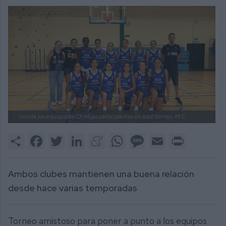
Uno de los equipos de CP Mijas participantes en este torneo.
M.C.
Share
Facebook
Twitter
LinkedIn
Meneame
WhatsApp
Message
Email
Print
Ambos clubes mantienen una buena relación
desde hace varias temporadas
Torneo amistoso para poner a punto a los equipos