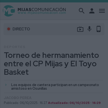
search
person
menu
live_tv
mic
phone_android
DIRECTO
DEPORTES
Torneo de hermanamiento
entre el CP Mijas y El Toyo
Basket
Los equipos de cantera participan en un campeonato
amistoso en Osunillas
JACOBO PEREA
Publicado: 06/10/2025 ·
16:27
Actualizado: 06/10/2025 · 16:29