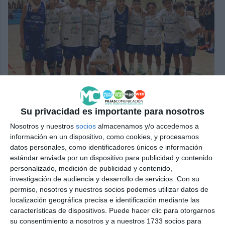
Uno de los equipos de CP Mijas participantes en este
torneo.
M.C.
Su privacidad es importante para nosotros
Nosotros y nuestros
socios
almacenamos y/o accedemos a
En la misma línea se expresó el técnico del cadete
información en un dispositivo, como cookies, y procesamos
femenino de El Toyo, Daniel Amador: “Esta es una
datos personales, como identificadores únicos e información
estándar enviada por un dispositivo para publicidad y contenido
experiencia positiva para las chicas ahora que
personalizado, medición de publicidad y contenido,
estamos en pretemporada y siempre es bueno
investigación de audiencia y desarrollo de servicios.
Con su
jugar un partido contra equipos de otras provincias”.
permiso, nosotros y nuestros socios podemos utilizar datos de
localización geográfica precisa e identificación mediante las
características de dispositivos. Puede hacer clic para otorgarnos
Comparte esta noticia desde el siguiente enlace:
su consentimiento a nosotros y a nuestros 1733 socios para