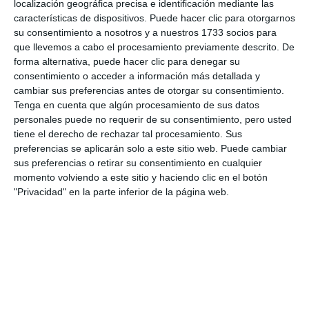
balonmano mijeño estará en la fase final del
localización geográfica precisa e identificación mediante las
características de dispositivos. Puede hacer clic para otorgarnos
campeonato de España” dijo Mari Francis Alarcón,
su consentimiento a nosotros y a nuestros 1733 socios para
concejala de Deportes (PP).
que llevemos a cabo el procesamiento previamente descrito. De
forma alternativa, puede hacer clic para denegar su
consentimiento o acceder a información más detallada y
cambiar sus preferencias antes de otorgar su consentimiento.
Tenga en cuenta que algún procesamiento de sus datos
Comparte esta noticia desde el siguiente enlace:
personales puede no requerir de su consentimiento, pero usted
https://mijascom.com/?a=34574
tiene el derecho de rechazar tal procesamiento. Sus
preferencias se aplicarán solo a este sitio web. Puede cambiar
sus preferencias o retirar su consentimiento en cualquier
BALONMANO
MIJAS
DEPORTE
momento volviendo a este sitio y haciendo clic en el botón
"Privacidad" en la parte inferior de la página web.