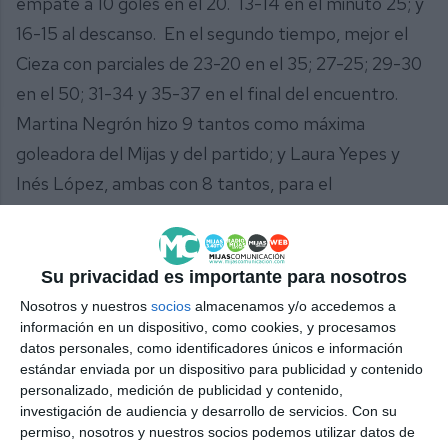
empate a 10 goles en el 20. 13-14 en el minuto 25; y
16-15 al descanso. En el segundo tiempo, mejor el
Cieza con parciales de 23-20 en el 35; 27-25; 29-30
en el 50; 31-34 y 35-37 en el final del encuentro.
Martina Negrón hizo 9 tantos como máxima
goleadora del Mijas y del partido; y Laura Yepes y
Inés López, ambas con 8 tantos, para el
Cieza. “Muy contentos, se cumple nuestro objetivo
y ahora queremos dar un pasito más y pelear por
entrar en las semifinales y luchar por las medallas
Su privacidad es importante para nosotros
en el grupo de los 8 mejores clubes de España, sería
Nosotros y nuestros
socios
almacenamos y/o accedemos a
información en un dispositivo, como cookies, y procesamos
fantástico para todos” comentó Eduardo Urbaneja,
datos personales, como identificadores únicos e información
entrenador de las jugadoras cadetes. “Mijas sigue
estándar enviada por un dispositivo para publicidad y contenido
personalizado, medición de publicidad y contenido,
ganando, ha sido emocionante este segundo
investigación de audiencia y desarrollo de servicios.
Con su
partido pero al final se ha conseguido y el
permiso, nosotros y nuestros socios podemos utilizar datos de