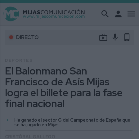
search
person
menu
live_tv
mic
phone_android
DIRECTO
DEPORTES
El Balonmano San
Francisco de Asís Mijas
logra el billete para la fase
final nacional
Ha ganado el sector G del Campeonato de España que
se ha jugado en Mijas
CRISTÓBAL GALLEGO