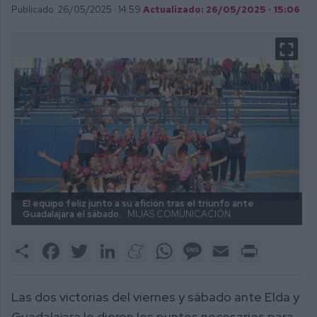
Publicado: 26/05/2025 ·
14:59
Actualizado: 26/05/2025 · 15:06
El equipo feliz junto a su afición tras el triunfo ante
Guadalajara el sábado.
MIJAS COMUNICACIÓN.
Share
Facebook
Twitter
LinkedIn
Meneame
WhatsApp
Message
Email
Print
Las dos victorias del viernes y sábado ante Elda y
Guadalajara le dieron los puntos necesarios para