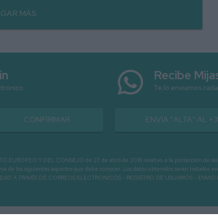
GAR MÁS
ín
Recibe Mij
ctrónico
Te lo enviamos cada
CONFIRMAR
ENVÍA "ALTA" AL +
PEO Y DEL CONSEJO de 27 de abril de 2016 relativo a la protección de las person
informa de los siguientes aspectos que debe conocer: Los datos obtenidos serán tratad
N LA ENTIDAD A TRAVÉS DE CORREOS ELECTRÓNICOS - REGISTRO DE USUARIOS -