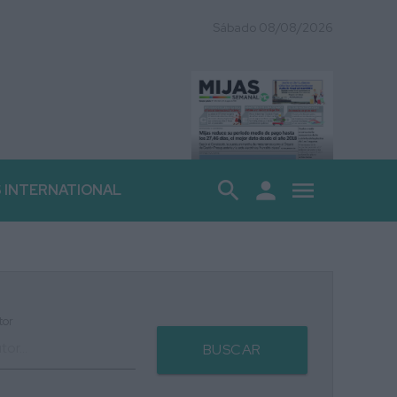
Sábado 08/08/2026
search
person
menu
S INTERNATIONAL
tor
BUSCAR