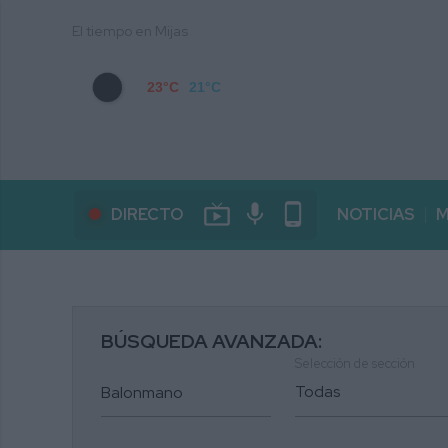
El tiempo en Mijas
23°C
21°C
live_tv
mic
phone_android
DIRECTO
NOTICIAS
M
BÚSQUEDA AVANZADA:
Selección de sección