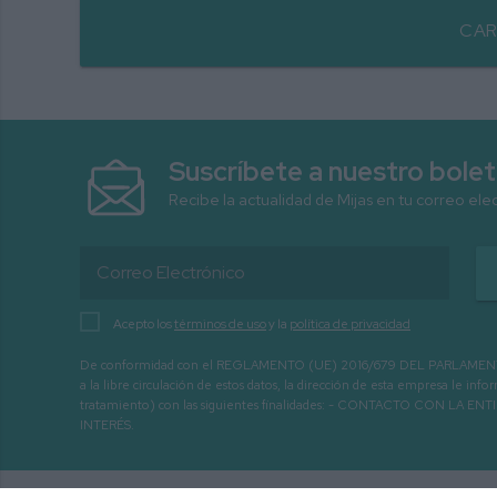
CAR
Suscríbete a nuestro bolet
Recibe la actualidad de Mijas en tu correo ele
Acepto los
términos de uso
y la
política de privacidad
De conformidad con el REGLAMENTO (UE) 2016/679 DEL PARLAMENTO EURO
a la libre circulación de estos datos, la dirección de esta empresa le 
tratamiento) con las siguientes finalidades: - CONTACTO CO
INTERÉS.