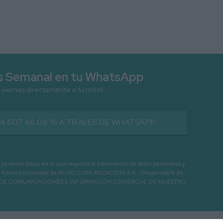
as Semanal en tu WhatsApp
 viernes directamente a tu móvil
34 607 48 09 16 A TRAVÉS DE WHATSAPP
as físicas en lo que respecta al tratamiento de datos personales y
os en ficheros titularidad de MIJAS COMUNICACIÓN, S.A., (Responsable de
 ENVIO DE COMUNICACIONES E INFORMACIÓN COMERCIAL DE NUESTRO