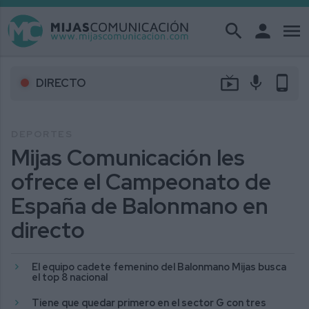
search
person
menu
live_tv
mic
phone_android
DIRECTO
DEPORTES
Mijas Comunicación les
ofrece el Campeonato de
España de Balonmano en
directo
El equipo cadete femenino del Balonmano Mijas busca
el top 8 nacional
Tiene que quedar primero en el sector G con tres