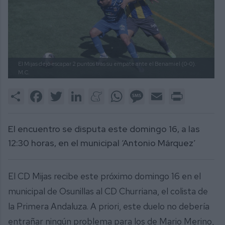
El Mijas dejó escapar 2 puntos tras su empate ante el Benamiel (0-0).
M.C.
Share
Facebook
Twitter
LinkedIn
Meneame
WhatsApp
Message
Email
Print
El encuentro se disputa este domingo 16, a las
12:30 horas, en el municipal ‘Antonio Márquez’
El CD Mijas recibe este próximo domingo 16 en el
municipal de Osunillas al CD Churriana, el colista de
la Primera Andaluza. A priori, este duelo no debería
entrañar ningún problema para los de Mario Merino,