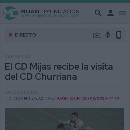
search
person
menu
live_tv
mic
phone_android
DIRECTO
DEPORTES
El CD Mijas recibe la visita
del CD Churriana
JACOBO PEREA
Publicado: 14/02/2025 ·
10:27
Actualizado: 26/02/2025 · 11:18