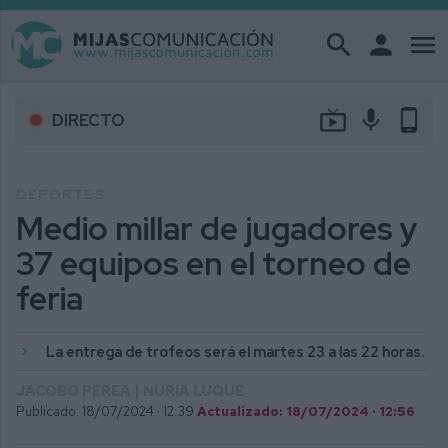
search
person
menu
live_tv
mic
phone_android
DIRECTO
DEPORTES
Medio millar de jugadores y
37 equipos en el torneo de
feria
La entrega de trofeos será el martes 23 a las 22 horas.
JACOBO PEREA | NURIA LUQUE
Publicado: 18/07/2024 ·
12:39
Actualizado: 18/07/2024 · 12:56