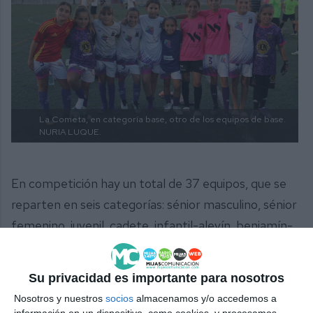
La Cometa, en categoría base, otro de los equipos de base.
NURIA LUQUE.
En competición hay un total de 37 equipos, que se
reparten en seis categorías: sénior masculino, sénior
femenino, juvenil, cadete, infantil-alevín, benjamín-
alevín, y estrellita. "Destacar que tenemos en
categoría base equipos mixtos y que en categoría
Su privacidad es importante para nosotros
benjamín hay un equipo femenino", subrayó Lozano.
Nosotros y nuestros
socios
almacenamos y/o accedemos a
información en un dispositivo, como cookies, y procesamos