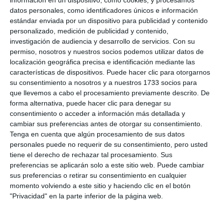
La entrega de trofeos será el martes 23 a las 22
datos personales, como identificadores únicos e información
horas en el campo de fútbol Francisco Santana
estándar enviada por un dispositivo para publicidad y contenido
personalizado, medición de publicidad y contenido,
'Paquirri'.
investigación de audiencia y desarrollo de servicios.
Con su
permiso, nosotros y nuestros socios podemos utilizar datos de
localización geográfica precisa e identificación mediante las
características de dispositivos. Puede hacer clic para otorgarnos
su consentimiento a nosotros y a nuestros 1733 socios para
que llevemos a cabo el procesamiento previamente descrito. De
forma alternativa, puede hacer clic para denegar su
consentimiento o acceder a información más detallada y
cambiar sus preferencias antes de otorgar su consentimiento.
Tenga en cuenta que algún procesamiento de sus datos
personales puede no requerir de su consentimiento, pero usted
tiene el derecho de rechazar tal procesamiento. Sus
preferencias se aplicarán solo a este sitio web. Puede cambiar
sus preferencias o retirar su consentimiento en cualquier
momento volviendo a este sitio y haciendo clic en el botón
"Privacidad" en la parte inferior de la página web.
El CD Cala de Mijas cuenta con un equipo en competición.