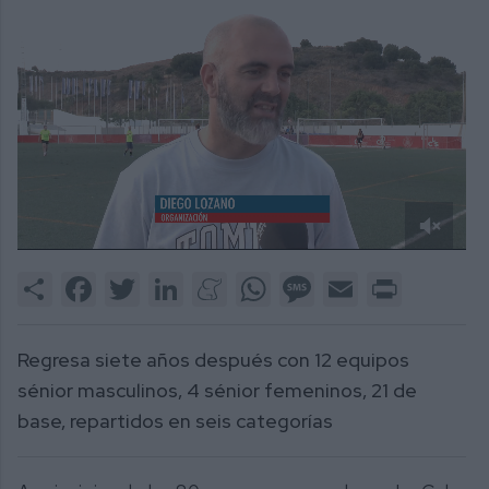
0
of
Share
Facebook
Twitter
LinkedIn
Meneame
WhatsApp
Message
Email
Print
1
minute,
56
seconds
Regresa siete años después con 12 equipos
sénior masculinos, 4 sénior femeninos, 21 de
base, repartidos en seis categorías